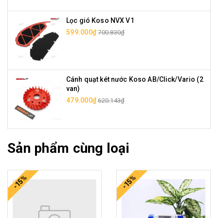
Lọc gió Koso NVX V1
599.000₫
700.830₫
Cánh quạt két nước Koso AB/Click/Vario (2
van)
479.000₫
620.143₫
Sản phẩm cùng loại
-15%
-15%