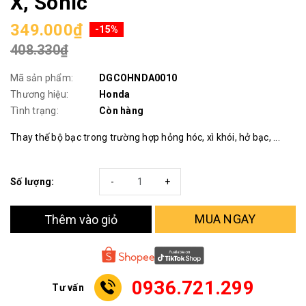
X, Sonic
349.000₫
-15%
408.330₫
Mã sản phẩm:
DGCOHNDA0010
Thương hiệu:
Honda
Tình trạng:
Còn hàng
Thay thế bộ bạc trong trường hợp hỏng hóc, xì khói, hở bạc, ...
Số lượng:
-
+
MUA NGAY
Thêm vào giỏ
0936.721.299
Tư vấn