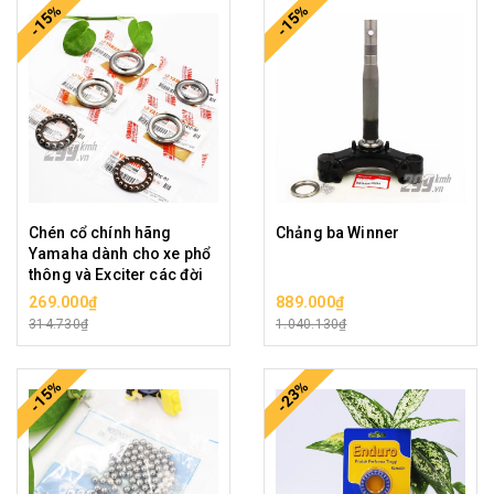
-15%
-15%
Chén cổ chính hãng
Chảng ba Winner
Yamaha dành cho xe phổ
thông và Exciter các đời
269.000₫
889.000₫
314.730₫
1.040.130₫
-15%
-23%