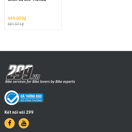
449.000₫
581.571₫
Kết nối với 299