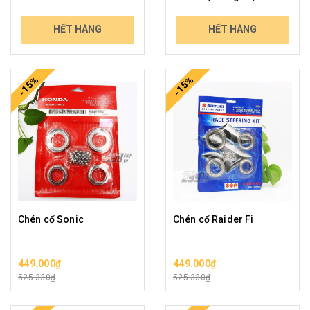
1.290.000₫
1.550.000₫
HẾT HÀNG
HẾT HÀNG
1.509.300₫
1.813.500₫
-15%
-15%
Chén cổ Sonic
Chén cổ Raider Fi
449.000₫
449.000₫
525.330₫
525.330₫