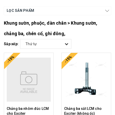
LỌC SẢN PHẨM
Khung sườn, phuộc, dàn chân > Khung sườn,
chảng ba, chén cổ, ghi đông,
Sắp xếp:
Thứ tự
-15%
-15%
Chảng ba nhôm đúc LCM
Chảng ba sắt LCM cho
cho Exciter
Exciter (không ốc)