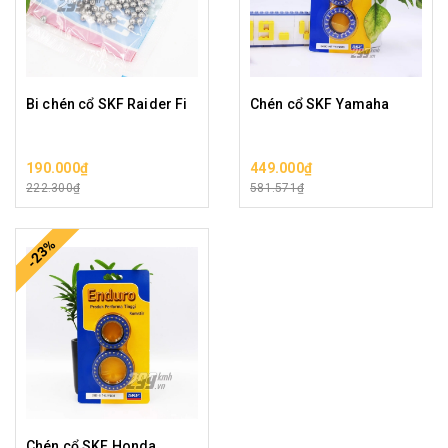
Bi chén cổ SKF Raider Fi
Chén cổ SKF Yamaha
190.000₫
449.000₫
222.300₫
581.571₫
-23%
Chén cổ SKF Honda