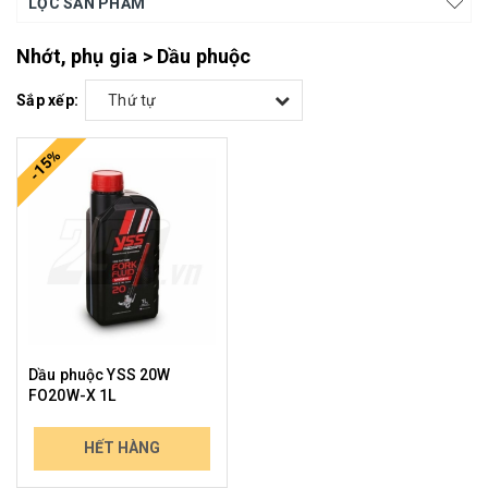
LỌC SẢN PHẨM
Nhớt, phụ gia > Dầu phuộc
Sắp xếp:
Thứ tự
-15%
Dầu phuộc YSS 20W
FO20W-X 1L
454.000₫
HẾT HÀNG
531.180₫