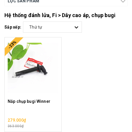
LỌC SẢN PHẨM
Hệ thống đánh lửa, Fi > Dây cao áp, chụp bugi
Sắp xếp:
Thứ tự
-23%
Nắp chụp bugi Winner
279.000₫
363.000₫