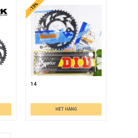
-15%
14
810.000₫
HẾT HÀNG
947.700₫