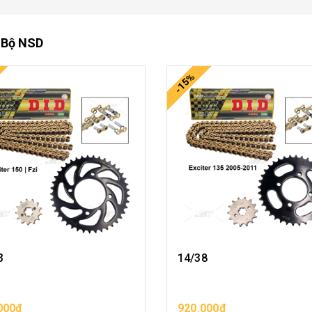
 Bộ NSD
-15%
3
14/38
000₫
920.000₫