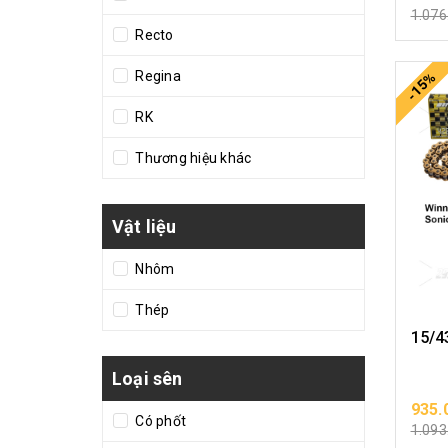
1.076
Recto
Regina
-15%
RK
Thương hiệu khác
Vật liệu
Nhôm
Thép
15/4
Loại sên
935.
Có phốt
1.093