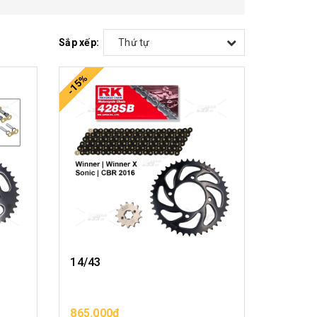
Sắp xếp:
Thứ tự
-15%
14/43
865.000₫