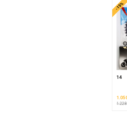
-15%
14
1.05
1.228