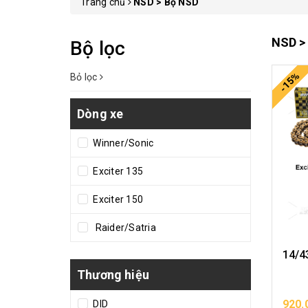
Trang chủ
NSD > Bộ NSD
NSD >
Bộ lọc
-15%
Bỏ lọc
Dòng xe
Winner/Sonic
Exciter 135
Exciter 150
Raider/Satria
14/4
Thương hiệu
920.
DID