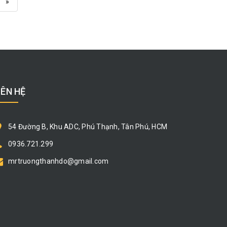
»
IÊN HỆ
54 Đường B, Khu ADC, Phú Thạnh, Tân Phú, HCM
0936.721.299
mrtruongthanhdo@gmail.com