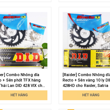
der] Combo Nhông dĩa
[Raider] Combo Nhông dĩ
o + Sên phốt TFX hàng
Recto + Sên vàng 10 ly D
Thái Lan DID 428 VIX cho
428HD cho Raider, Satria
r, Satria
000₫
879.000₫
HẾT HÀNG
HẾT HÀNG