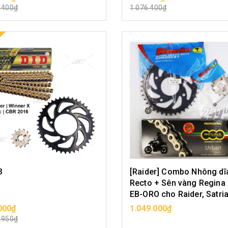
CHỌN SẢN PHẨM
CHỌN SẢN PHẨM
.400₫
1.076.400₫
3
[Raider] Combo Nhông dĩ
Recto + Sên vàng Regina
EB-ORO cho Raider, Satri
000₫
1.049.000₫
CHỌN SẢN PHẨM
CHỌN SẢN PHẨM
.950₫