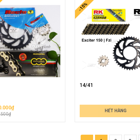
-15%
14/41
0.000₫
925.000₫
CHỌN SẢN PHẨM
HẾT HÀNG
.500₫
1.082.250₫