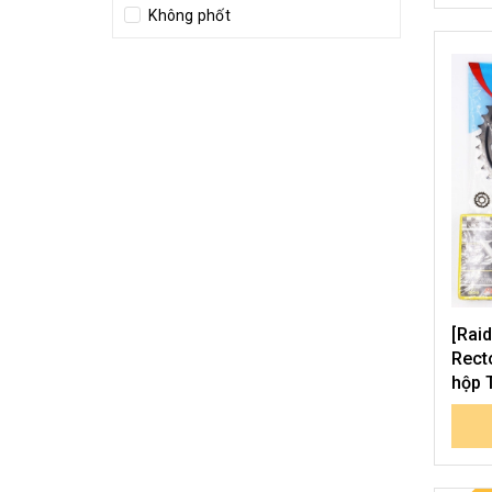
Không phốt
[Rai
Rect
hộp 
Raide
789.