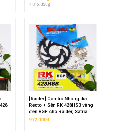
CHỌN SẢN PHẨM
1.012.050₫
a
[Raider] Combo Nhông dĩa
 428
Recto + Sên RK 428HSB vàng
a
đen BGP cho Raider, Satria
972.000₫
CHỌN SẢN PHẨM