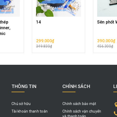
 thép
14
Sên phốt 
nner,
nic
299.000₫
390.000₫
N PHẨM
CHỌN SẢN PHẨM
CHỌN 
349.830₫
456.300₫
THÔNG TIN
CHÍNH SÁCH
L
Chủ sở hữu
Chính sách bảo mật
Tài khoản thanh toán
Chính sách vận chuyển
và thanh toán