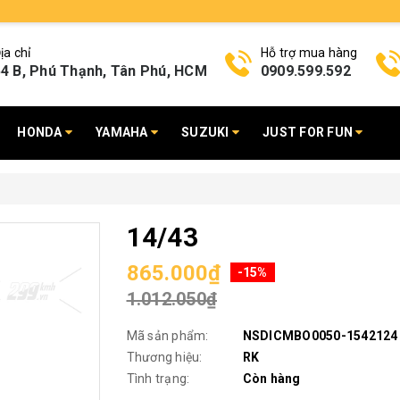
ịa chỉ
Hỗ trợ mua hàng
4 B, Phú Thạnh, Tân Phú, HCM
0909.599.592
HONDA
YAMAHA
SUZUKI
JUST FOR FUN
14/43
865.000₫
-15%
1.012.050₫
Mã sản phẩm:
NSDICMBO0050-1542124
Thương hiệu:
RK
Tình trạng:
Còn hàng