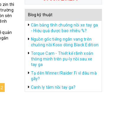
 zin thì
ị trường
Blog kỹ thuật
còn sên
hênh
Cân bằng tĩnh chuông nồi xe tay ga
- Hiệu quả được bao nhiêu %?
dễ quản
 ngắn
Nguồn gốc tiếng ngân vang trên
chuông nồi Koso dòng Black Edition
Torque Cam - Thiết kế rãnh xoắn
thông minh trên pu-ly nồi sau xe
tay ga
Tạ dên Winner/Raider Fi vì đâu mà
gãy?
Canh ly tâm nồi tay ga?
42