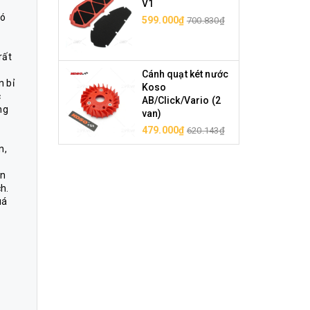
V1
có
599.000₫
700.830₫
rất
Cánh quạt két nước
n bỉ
Koso
c
AB/Click/Vario (2
ng
van)
479.000₫
620.143₫
n,
ên
h.
uá