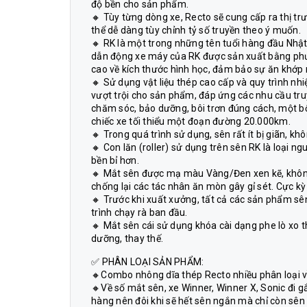
độ bền cho sản phẩm.
🔸 Tùy từng dòng xe, Recto sẽ cung cấp ra thị t
thể dễ dàng tùy chỉnh tỷ số truyền theo ý muốn.
🔸 RK là một trong những tên tuổi hàng đầu Nhật
dẫn động xe máy của RK được sản xuất bằng phươ
cao về kích thước hình học, đảm bảo sự ăn khớp 
🔸 Sử dụng vật liệu thép cao cấp và quy trình nhi
vượt trội cho sản phẩm, đáp ứng các nhu cầu truyề
chăm sóc, bảo dưỡng, bôi trơn đúng cách, một b
chiếc xe tối thiểu một đoạn đường 20.000km.
🔸 Trong quá trình sử dụng, sên rất ít bị giãn, k
🔸 Con lăn (roller) sử dụng trên sên RK là loại ng
bền bỉ hơn.
🔸 Mắt sên được mạ màu Vàng/Đen xen kẽ, khôn
chống lại các tác nhân ăn mòn gây gỉ sét. Cực k
🔸 Trước khi xuất xưởng, tất cả các sản phẩm s
trình chạy rà ban đầu.
🔸 Mắt sên cái sử dụng khóa cài dạng phe lò xo th
dưỡng, thay thế.
✅ PHÂN LOẠI SẢN PHẨM:
🔸Combo nhông dĩa thép Recto nhiều phân loại v
🔸Về số mắt sên, xe Winner, Winner X, Sonic đi gắp
hàng nên đôi khi sẽ hết sên ngắn mà chỉ còn sên