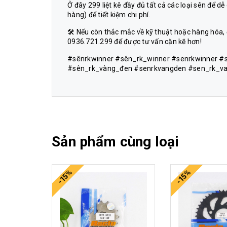
Ở đây 299 liệt kê đầy đủ tất cả các loại sên để d
hàng) để tiết kiệm chi phí.
🛠 Nếu còn thắc mắc về kỹ thuật hoặc hàng hóa,
0936.721.299 để được tư vấn cặn kẽ hơn!
#sênrkwinner #sên_rk_winner #senrkwinner #
#sên_rk_vàng_đen #senrkvangden #sen_rk_v
Sản phẩm cùng loại
-15%
-15%