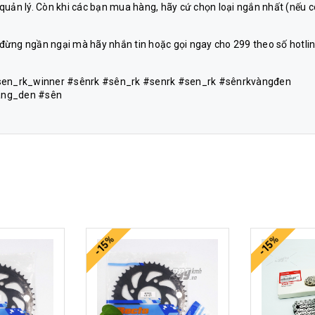
ễ quản lý. Còn khi các bạn mua hàng, hãy cứ chọn loại ngắn nhất (nếu 
 đừng ngần ngại mà hãy nhắn tin hoặc gọi ngay cho 299 theo số hotli
sen_rk_winner #sênrk #sên_rk #senrk #sen_rk #sênrkvàngđen
ang_den #sên
-15%
-15%