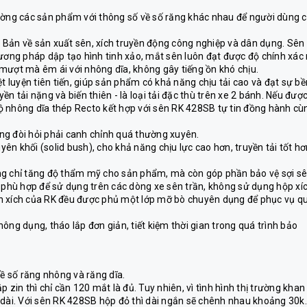
rường các sản phẩm với thông số về số răng khác nhau để người dùng 
 Bản về sản xuất sên, xích truyền động công nghiệp và dân dụng. Sên
ng pháp dập tạo hình tinh xảo, mắt sên luôn đạt được độ chính xác 
mượt mà êm ái với nhông dĩa, không gây tiếng ồn khó chịu.
ệt luyện tiên tiến, giúp sản phẩm có khả năng chịu tải cao và đạt sự bề
n tải nặng và biến thiên - là loại tải đặc thù trên xe 2 bánh. Nếu đượ
ộ nhông dĩa thép Recto kết hợp với sên RK 428SB tự tin đồng hành cù
hông đòi hỏi phải canh chỉnh quá thường xuyên.
uyên khối (solid bush), cho khả năng chịu lực cao hơn, truyền tải tốt hơ
g chỉ tăng độ thẩm mỹ cho sản phẩm, mà còn góp phần bảo vệ sợi s
ỳ phù hợp để sử dụng trên các dòng xe sên trần, không sử dụng hộp xíc
ên xích của RK đều được phủ một lớp mỡ bò chuyên dụng để phục vụ q
ông dụng, tháo lắp đơn giản, tiết kiệm thời gian trong quá trình bảo
ề số răng nhông và răng dĩa.
 zin thì chỉ cần 120 mắt là đủ. Tuy nhiên, vì tình hình thị trường khan
 dài. Với sên RK 428SB hộp đỏ thì dài ngắn sẽ chênh nhau khoảng 30k.