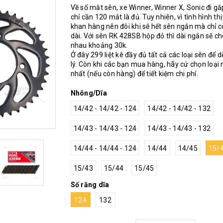
Về số mắt sên, xe Winner, Winner X, Sonic đi gắp
chỉ cần 120 mắt là đủ. Tuy nhiên, vì tình hình th
khan hàng nên đôi khi sẽ hết sên ngắn mà chỉ 
dài. Với sên RK 428SB hộp đỏ thì dài ngắn sẽ c
nhau khoảng 30k.
Ở đây 299 liệt kê đầy đủ tất cả các loại sên để 
lý. Còn khi các bạn mua hàng, hãy cứ chọn loại
nhất (nếu còn hàng) để tiết kiệm chi phí.
Nhông/Dĩa
14/42 - 14/42 - 124
14/42 - 14/42 - 132
14/43 - 14/43 - 124
14/43 - 14/43 - 132
14/44 - 14/44 - 124
14/44
14/45
15/
15/43
15/44
15/45
Số răng dĩa
124
132