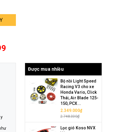
Y
99
Được mua nhiều
Bộ nồi Light Speed
Racing V3 cho xe
Honda Vario, Click
Thái, Air Blade 125-
150, PCX...
2.349.000₫
2.748.330₫
ày
Lọc gió Koso NVX
 như