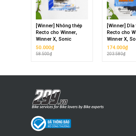
[Winner] Nhông thép
[Winner] Dĩa
Recto cho Winner,
Recto cho Wi
Winner X, Sonic
Winner X, So
50.000₫
174.000₫
CHỌN SẢN PHẨM
CHỌN SẢ
58.500₫
203.580₫