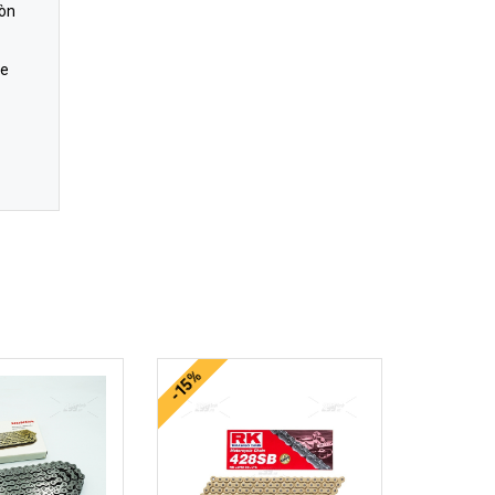
còn
ne
-15%
-15%