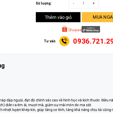
Số lượng:
-
+
MUA NGA
Thêm vào giỏ
0936.721.2
Tư vấn
ng
p dập nguội, đạt độ chính xác cao về hình học và kích thước. Điều n
ích) diễn ra êm ái, mượt mà, giảm sự mài mòn do ma sát.
nh nhiệt luyện khép kín, giúp tăng cơ tính, tăng khả năng chịu tải cũng