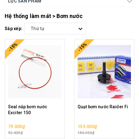
LỌC SẢN PHẨM
Hệ thống làm mát > Bơm nước
Sắp xếp:
Thứ tự
-15%
-15%
Seal nắp bơm nước
Quạt bơm nước Raider Fi
Exciter 150
79.000₫
159.000₫
92.430₫
186.030₫