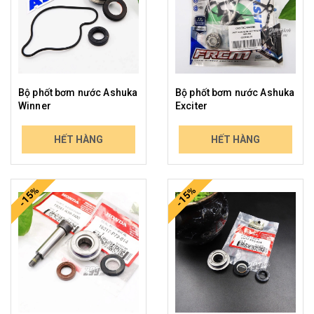
Bộ phốt bơm nước Ashuka
Bộ phốt bơm nước Ashuka
Winner
Exciter
389.000₫
379.000₫
HẾT HÀNG
HẾT HÀNG
455.130₫
443.430₫
-15%
-15%