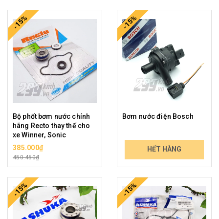
-15%
-15%
Bộ phốt bơm nước chính
Bơm nước điện Bosch
hãng Recto thay thế cho
xe Winner, Sonic
385.000₫
2.349.000₫
HẾT HÀNG
450.450₫
2.748.330₫
-15%
-15%