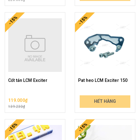
-15%
-15%
Cốt tán LCM Exciter
Pat heo LCM Exciter 150
119.000₫
389.000₫
HẾT HÀNG
139.230₫
455.130₫
-15%
-15%