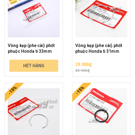
Vòng kẹp (phe cài) phốt
Vòng kẹp (phe cài) phốt
phuộc Honda ti 33mm
phuộc Honda ti 31mm
29.000₫
29.000₫
HẾT HÀNG
33.930₫
33.930₫
-15%
-15%