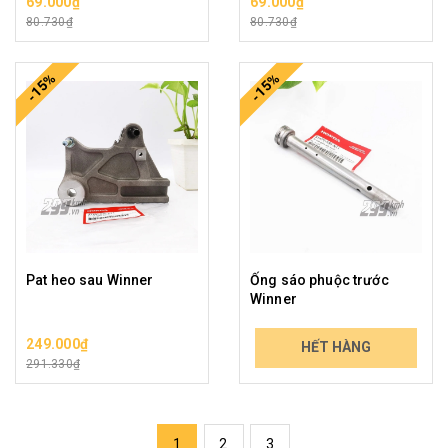
69.000₫
69.000₫
80.730₫
80.730₫
-15%
-15%
Pat heo sau Winner
Ống sáo phuộc trước
Winner
249.000₫
119.000₫
HẾT HÀNG
291.330₫
139.230₫
1
2
3