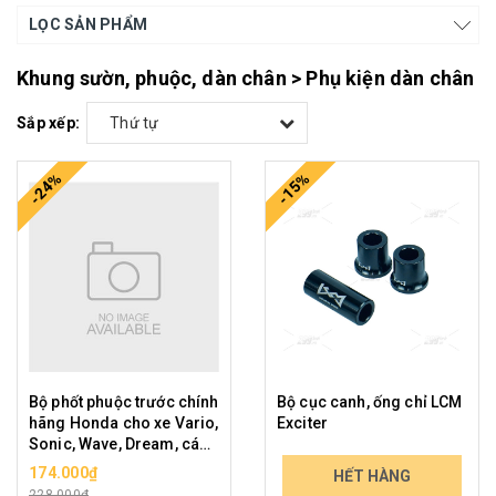
LỌC SẢN PHẨM
Khung sườn, phuộc, dàn chân > Phụ kiện dàn chân
Sắp xếp:
Thứ tự
-24%
-15%
Bộ phốt phuộc trước chính
Bộ cục canh, ống chỉ LCM
hãng Honda cho xe Vario,
Exciter
Sonic, Wave, Dream, các
xe phổ thông cỡ nhỏ
174.000₫
119.000₫
HẾT HÀNG
228.000₫
139.230₫