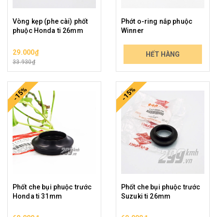
Vòng kẹp (phe cài) phốt
Phớt o-ring nắp phuộc
phuộc Honda ti 26mm
Winner
29.000₫
59.000₫
HẾT HÀNG
33.930₫
69.030₫
-15%
-15%
Phốt che bụi phuộc trước
Phốt che bụi phuộc trước
Honda ti 31mm
Suzuki ti 26mm