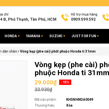
ịa chỉ
Hỗ trợ mua hàng
4 B, Phú Thạnh, Tân Phú, HCM
0909.599.592
HONDA
YAMAHA
SUZUKI
JUST FOR FUN
ện dàn chân
Vòng kẹp (phe cài) phốt phuộc Honda ti 31mm
Vòng kẹp (phe cài) ph
phuộc Honda ti 31m
29.000₫
-15%
33.930₫
Mã sản phẩm:
KHSNHNDA0049
Thương hiệu:
Xóa