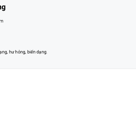
ng
am
ng, hư hỏng, biến dạng.