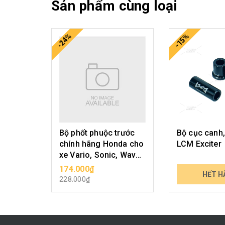
Sản phẩm cùng loại
-24%
-15%
Bộ phốt phuộc trước
Bộ cục canh,
chính hãng Honda cho
LCM Exciter
xe Vario, Sonic, Wave,
Dream, các xe phổ
174.000₫
119.000₫
CHỌN SẢN PHẨM
HẾT H
thông cỡ nhỏ
228.000₫
139.230₫