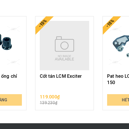
-15%
-15%
 ống chỉ
Cốt tán LCM Exciter
Pat heo L
150
119.000₫
389.000₫
ÀNG
CHỌN SẢN PHẨM
HẾ
139.230₫
455.130₫