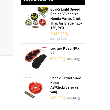
Bộ nồi Light Speed
Racing V3 cho xe
Honda Vario, Click
Thái, Air Blade 125-
150, PCX...
2.349.000₫
2.748.330₫
Lọc gió Koso NVX
V1
599.000₫
700.830₫
Cánh quạt két nước
Koso
AB/Click/Vario (2
van)
479.000₫
620.143₫