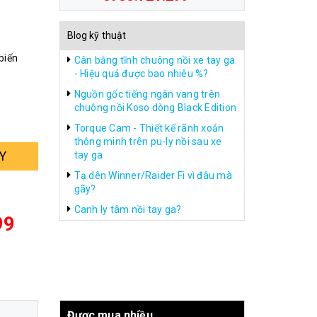
Blog kỹ thuật
biến
Cân bằng tĩnh chuông nồi xe tay ga
- Hiệu quả được bao nhiêu %?
Nguồn gốc tiếng ngân vang trên
chuông nồi Koso dòng Black Edition
Torque Cam - Thiết kế rãnh xoắn
thông minh trên pu-ly nồi sau xe
Y
tay ga
Tạ dên Winner/Raider Fi vì đâu mà
gãy?
Canh ly tâm nồi tay ga?
99
Được mua nhiều