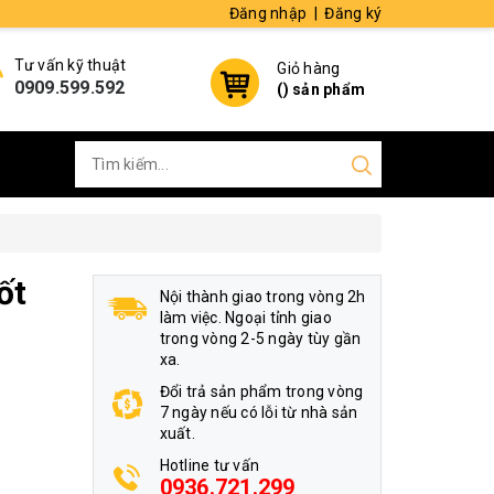
Đăng nhập
|
Đăng ký
Tư vấn kỹ thuật
Giỏ hàng
0909.599.592
(
) sản phẩm
ốt
Nội thành giao trong vòng 2h
làm việc. Ngoại tỉnh giao
m
trong vòng 2-5 ngày tùy gần
xa.
Đổi trả sản phẩm trong vòng
7 ngày nếu có lỗi từ nhà sản
xuất.
Hotline tư vấn
0936.721.299