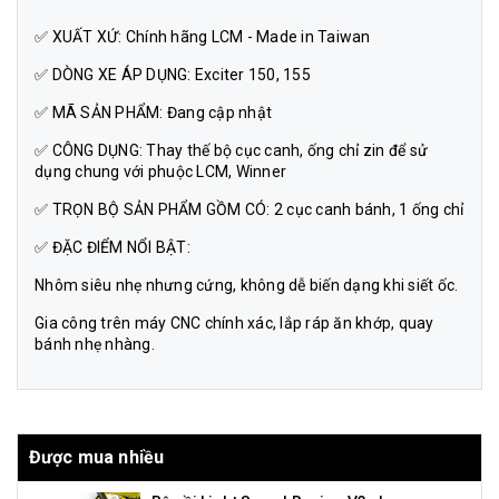
✅ XUẤT XỨ: Chính hãng LCM - Made in Taiwan
✅ DÒNG XE ÁP DỤNG: Exciter 150, 155
✅ MÃ SẢN PHẨM: Đang cập nhật
✅ CÔNG DỤNG: Thay thế bộ cục canh, ống chỉ zin để sử
dụng chung với phuộc LCM, Winner
✅ TRỌN BỘ SẢN PHẨM GỒM CÓ: 2 cục canh bánh, 1 ống chỉ
✅ ĐẶC ĐIỂM NỔI BẬT:
Nhôm siêu nhẹ nhưng cứng, không dễ biến dạng khi siết ốc.
Gia công trên máy CNC chính xác, lắp ráp ăn khớp, quay
bánh nhẹ nhàng.
Được mua nhiều