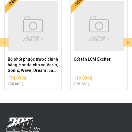
-24%
-15%
Bộ phốt phuộc trước chính
Cốt tán LCM Exciter
hãng Honda cho xe Vario,
Sonic, Wave, Dream, các
xe phổ thông cỡ nhỏ
174.000₫
119.000₫
228.000₫
139.230₫