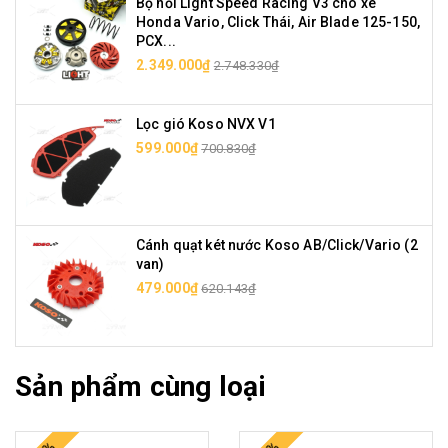
Bộ nồi Light Speed Racing V3 cho xe
Honda Vario, Click Thái, Air Blade 125-150,
PCX...
2.349.000₫
2.748.330₫
Lọc gió Koso NVX V1
599.000₫
700.830₫
Cánh quạt két nước Koso AB/Click/Vario (2
van)
479.000₫
620.143₫
Sản phẩm cùng loại