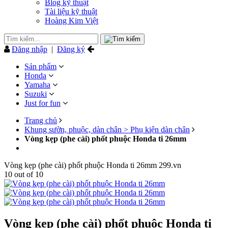
Blog kỹ thuật
Tài liệu kỹ thuật
Hoàng Kim Việt
Đăng nhập
|
Đăng ký
Sản phẩm
Honda
Yamaha
Suzuki
Just for fun
Trang chủ
Khung sườn, phuộc, dàn chân > Phụ kiện dàn chân
Vòng kẹp (phe cài) phốt phuộc Honda ti 26mm
Vòng kẹp (phe cài) phốt phuộc Honda ti 26mm
299.vn
10
out of
10
Vòng kẹp (phe cài) phốt phuộc Honda ti