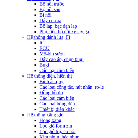
Bộ nồi trước
Bộ nồi sau
Bi nồi
Dây cu-roa
Bộ lap, bạc đạn lap
Phụ kiện bộ nồi xe tay ga
Hệ thống đánh lửa, Fi
IC
ECU
Mô-bin sườn
Dây cao áp, chụp bugi
Bugi
Các loại cảm biến
Hệ thống điện, hiển thị
Bình ắc-quy
Các loại công tắc, nút nhấn, rơ-le
Đồng hồ đo
Các loại cảm biến
Các loại bóng đèn
Thiết bị điện khác
Hệ thống xăng gió
Họng xăng
Lọc gió form zin
Lọc gió trụ, co nối
Kim phun, béc phun