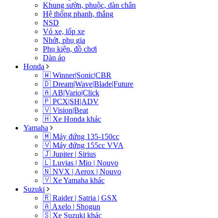
Khung sườn, phuộc, dàn chân
Hệ thống phanh, thắng
NSD
Vỏ xe, lốp xe
Nhớt, phụ gia
Phụ kiện, đồ chơi
Dàn áo
Honda
🇼 Winner|Sonic|CBR
🇩 Dream|Wave|Blade|Future
🇦 AB|Vario|Click
🇵 PCX|SH|ADV
🇻 Vision|Beat
🇭 Xe Honda khác
Yamaha
🇲 Máy đứng 135-150cc
🇻 Máy đứng 155cc VVA
🇯 Jupiter | Sirius
🇱 Luvias | Mio | Nouvo
🇳 NVX | Aerox | Nouvo
🇾 Xe Yamaha khác
Suzuki
🇷 Raider | Satria | GSX
🇦 Axelo | Shogun
🇸 Xe Suzuki khác