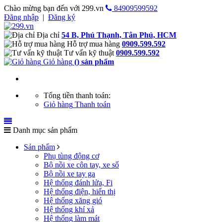
Chào mừng bạn đến với 299.vn
84909599592
Đăng nhập
|
Đăng ký
Địa chỉ
54 B, Phú Thạnh, Tân Phú, HCM
Hỗ trợ mua hàng
0909.599.592
Tư vấn kỹ thuật
0909.599.592
Giỏ hàng
(
) sản phẩm
Tổng tiền thanh toán:
Giỏ hàng
Thanh toán
Danh mục sản phẩm
Sản phẩm
Phụ tùng động cơ
Bộ nồi xe côn tay, xe số
Bộ nồi xe tay ga
Hệ thống đánh lửa, Fi
Hệ thống điện, hiển thị
Hệ thống xăng gió
Hệ thống khí xả
Hệ thống làm mát