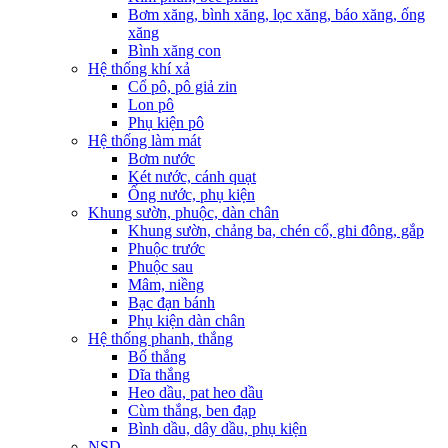
Bơm xăng, bình xăng, lọc xăng, báo xăng, ống
xăng
Bình xăng con
Hệ thống khí xả
Cổ pô, pô giả zin
Lon pô
Phụ kiện pô
Hệ thống làm mát
Bơm nước
Két nước, cánh quạt
Ống nước, phụ kiện
Khung sườn, phuộc, dàn chân
Khung sườn, chảng ba, chén cổ, ghi đông, gắp
Phuộc trước
Phuộc sau
Mâm, niềng
Bạc đạn bánh
Phụ kiện dàn chân
Hệ thống phanh, thắng
Bố thắng
Dĩa thắng
Heo dầu, pat heo dầu
Cùm thắng, ben đạp
Bình dầu, dây dầu, phụ kiện
NSD