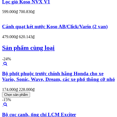
Lọc gió Koso NVX V1
599.000₫
700.830₫
Cánh quạt két nước Koso AB/Click/Vario (2 van)
479.000₫
620.143₫
Sản phẩm cùng loại
-24%
Bộ phốt phuộc trước chính hãng Honda cho xe
Vario, Sonic, Wave, Dream, các xe phổ thông cỡ nhỏ
174.000₫
228.000₫
Chọn sản phẩm
-15%
Bộ cục canh, ống chỉ LCM Exciter