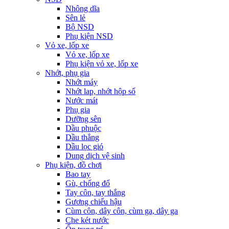
Nhông dĩa
Sên lẻ
Bộ NSD
Phụ kiện NSD
Vỏ xe, lốp xe
Vỏ xe, lốp xe
Phụ kiện vỏ xe, lốp xe
Nhớt, phụ gia
Nhớt máy
Nhớt lap, nhớt hộp số
Nước mát
Phụ gia
Dưỡng sên
Dầu phuộc
Dầu thắng
Dầu lọc gió
Dung dịch vệ sinh
Phụ kiện, đồ chơi
Bao tay
Gù, chống đổ
Tay côn, tay thắng
Gương chiếu hậu
Cùm côn, dây côn, cùm ga, dây ga
Che két nước