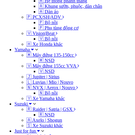
🇦 Hệ thống phanh thắng
🇦 Khung sườn, phuộc, dàn chân
🇦 Dàn áo
🇵 PCX|SH|ADV
🇵 Bộ nồi
🇵 Phụ tùng động cơ
🇻 Vision|Beat
🇻 Bộ nồi
🇭 Xe Honda khác
Yamaha
🇲 Máy đứng 135-150cc
🇲 NSD
🇻 Máy đứng 155cc VVA
🇻 NSD
🇯 Jupiter | Sirius
🇱 Luvias | Mio | Nouvo
🇳 NVX | Aerox | Nouvo
🇳 Bộ nồi
🇾 Xe Yamaha khác
Suzuki
🇷 Raider | Satria | GSX
🇷 NSD
🇦 Axelo | Shogun
🇸 Xe Suzuki khác
Just for fun