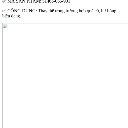
✅ MÃ SẢN PHẨM: 51466-065-901
✅ CÔNG DỤNG: Thay thế trong trường hợp quá cũ, hư hỏng,
biến dạng.