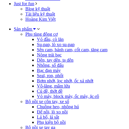
Just for fun
Blog kỹ thuật
Tài liệu kỹ thuật
Hoàng Kim Việt
Sản phẩm
Phụ tùng động cơ
Vỏ đầu, cò lăn
Su-pap, lò xo su-pap
Sên cam, bánh cam, cốt cam, tăng cam
Nòng trái bạc
Dên, tay dên, tạ dên
Nhông, số đấu
Bạc đạn máy
Seal, ron, phốt
Bơm nhớt, lọc nhớt, ốc xả nhớt
Vô-lăng, mâm lửa
Củ đề, thớt đề
Vỏ máy, block máy, ốc máy, ặc-rô
Bộ nồi xe côn tay, xe số
Chuồng heo, nhông hú
Đế nồi, lò xo nồi
Lá bố, lá sắt
Phụ kiện bộ nồi
Bộ nồi xe tay ga