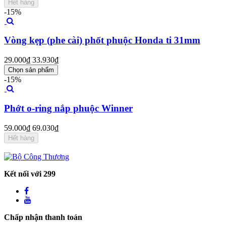
Hết hàng
-15%
Vòng kẹp (phe cài) phốt phuộc Honda ti 31mm
29.000₫
33.930₫
Chọn sản phẩm
-15%
Phớt o-ring nắp phuộc Winner
59.000₫
69.030₫
Hết hàng
Kết nối với 299
Chấp nhận thanh toán