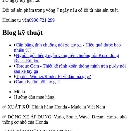
2-5 ngày tùy gần xa.
Đổi trả sản phẩm trong vòng 7 ngày nếu có lỗi từ nhà sản xuất.
Hotline tư vấn
0936.721.299
Blog kỹ thuật
Cân bằng tĩnh chuông nồi xe tay ga - Hiệu quả được bao
nhiêu %?
Nguồn gốc tiếng ngân vang trên chuông nồi Koso dòng
Black Edition
Torque Cam - Thiết kế rãnh xoắn thông minh trên pu-ly nồi
sau xe tay ga
Tạ dên Winner/Raider Fi vì đâu mà gãy?
Canh ly tâm nồi tay ga?
Mô tả
Hướng dẫn mua hàng
✅ XUẤT XỨ: Chính hãng Honda - Made in Việt Nam
✅ DÒNG XE ÁP DỤNG: Vario, Sonic, Wave, Dream, các xe phổ
thông cỡ nhỏ của Honda