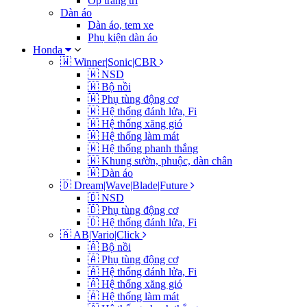
Ốp trang trí
Dàn áo
Dàn áo, tem xe
Phụ kiện dàn áo
Honda
🇼 Winner|Sonic|CBR
🇼 NSD
🇼 Bộ nồi
🇼 Phụ tùng động cơ
🇼 Hệ thống đánh lửa, Fi
🇼 Hệ thống xăng gió
🇼 Hệ thống làm mát
🇼 Hệ thống phanh thắng
🇼 Khung sườn, phuộc, dàn chân
🇼 Dàn áo
🇩 Dream|Wave|Blade|Future
🇩 NSD
🇩 Phụ tùng động cơ
🇩 Hệ thống đánh lửa, Fi
🇦 AB|Vario|Click
🇦 Bộ nồi
🇦 Phụ tùng động cơ
🇦 Hệ thống đánh lửa, Fi
🇦 Hệ thống xăng gió
🇦 Hệ thống làm mát