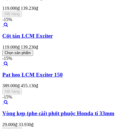
119.000₫
139.230₫
Hết hàng
-15%
Cốt tán LCM Exciter
119.000₫
139.230₫
Chọn sản phẩm
-15%
Pat heo LCM Exciter 150
389.000₫
455.130₫
Hết hàng
-15%
Vòng kẹp (phe cài) phốt phuộc Honda ti 33mm
29.000₫
33.930₫