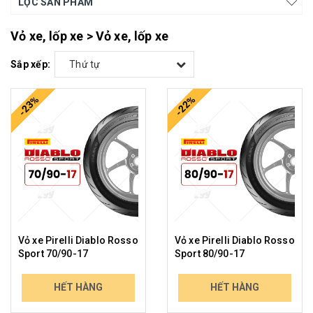
LỌC SẢN PHẨM
Vỏ xe, lốp xe > Vỏ xe, lốp xe
Sắp xếp:
Thứ tự
-23%
-22%
Vỏ xe Pirelli Diablo Rosso
Vỏ xe Pirelli Diablo Rosso
Sport 70/90-17
Sport 80/90-17
737.000₫
953.000₫
HẾT HÀNG
HẾT HÀNG
951.857₫
1.229.571₫