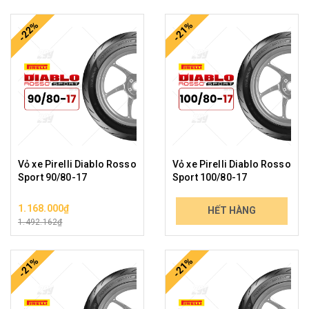
-22%
-21%
Vỏ xe Pirelli Diablo Rosso
Vỏ xe Pirelli Diablo Rosso
Sport 90/80-17
Sport 100/80-17
1.168.000₫
1.247.000₫
HẾT HÀNG
1.492.162₫
1.588.243₫
-21%
-21%