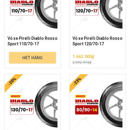
Vỏ xe Pirelli Diablo Rosso
Vỏ xe Pirelli Diablo Rosso
Sport 110/70-17
Sport 120/70-17
1.365.000₫
1.662.000₫
HẾT HÀNG
1.731.757₫
2.092.973₫
-20%
-23%