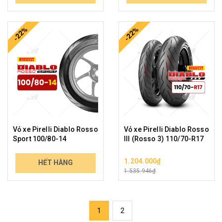
908.143₫
1.075.286₫
-22%
-22%
Vỏ xe Pirelli Diablo Rosso
Vỏ xe Pirelli Diablo Rosso
Sport 100/80-14
III (Rosso 3) 110/70-R17
948.000₫
1.204.000₫
HẾT HÀNG
1.223.143₫
1.535.946₫
1
2