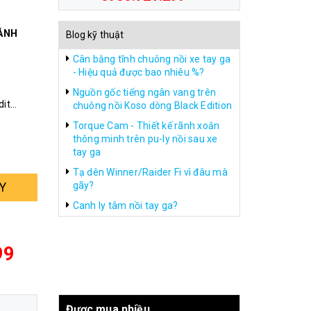
ÁNH
Blog kỹ thuật
Cân bằng tĩnh chuông nồi xe tay ga
- Hiệu quả được bao nhiêu %?
Nguồn gốc tiếng ngân vang trên
dit…
chuông nồi Koso dòng Black Edition
Torque Cam - Thiết kế rãnh xoắn
thông minh trên pu-ly nồi sau xe
tay ga
Tạ dên Winner/Raider Fi vì đâu mà
gãy?
Y
Canh ly tâm nồi tay ga?
99
Được mua nhiều