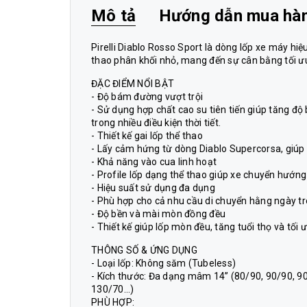
Mô tả
Hướng dẫn mua hà
Pirelli Diablo Rosso Sport là dòng lốp xe máy hi
thao phân khối nhỏ, mang đến sự cân bằng tối ư
ĐẶC ĐIỂM NỔI BẬT
- Độ bám đường vượt trội
- Sử dụng hợp chất cao su tiên tiến giúp tăng đ
trong nhiều điều kiện thời tiết.
- Thiết kế gai lốp thể thao
- Lấy cảm hứng từ dòng Diablo Supercorsa, giúp 
- Khả năng vào cua linh hoạt
- Profile lốp dạng thể thao giúp xe chuyển hướng 
- Hiệu suất sử dụng đa dụng
- Phù hợp cho cả nhu cầu di chuyển hằng ngày tr
- Độ bền và mài mòn đồng đều
- Thiết kế giúp lốp mòn đều, tăng tuổi thọ và tối 
THÔNG SỐ & ỨNG DỤNG
- Loại lốp: Không săm (Tubeless)
- Kích thước: Đa dạng mâm 14” (80/90, 90/90, 90
130/70…)
PHÙ HỢP: