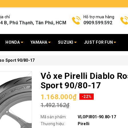
ịa chỉ
Hỗ trợ mua hàng
4 B, Phú Thạnh, Tân Phú, HCM
0909.599.592
HONDA
YAMAHA
SUZUKI
JUST FOR FUN
sso Sport 90/80-17
Vỏ xe Pirelli Diablo R
Sport 90/80-17
1.168.000₫
-22%
1.492.162₫
Mã sản phẩm:
VLOPIR01-90.80-17
Thương hiệu:
Pirelli