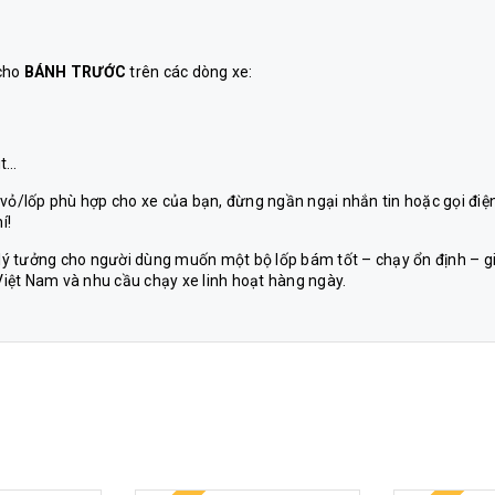
cho
BÁNH TRƯỚC
trên các dòng xe:
it…
 vỏ/lốp phù hợp cho xe của bạn, đừng ngần ngại nhắn tin hoặc gọi điệ
í!
n lý tưởng cho người dùng muốn một bộ lốp bám tốt – chạy ổn định – g
 Việt Nam và nhu cầu chạy xe linh hoạt hàng ngày.