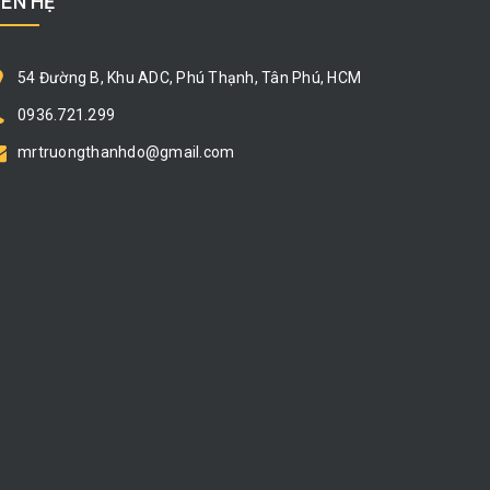
IÊN HỆ
54 Đường B, Khu ADC, Phú Thạnh, Tân Phú, HCM
0936.721.299
mrtruongthanhdo@gmail.com