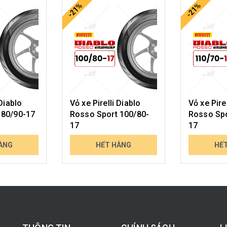
-21%
-21%
 Diablo
Vỏ xe Pirelli Diablo
Vỏ xe Pire
 80/90-17
Rosso Sport 100/80-
Rosso Spo
17
17
1.247.000₫
1.365.000
ÀNG
HẾT HÀNG
HẾ
1.588.243₫
1.731.757₫