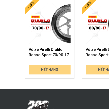
-23%
-22%
Vỏ xe Pirelli Diablo
Vỏ xe Pirelli
Rosso Sport 70/90-17
Rosso Sport
737.000₫
953.000₫
HẾT HÀNG
HẾT H
951.857₫
1.229.571₫