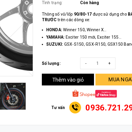
Tình trạng:
Còn hàng
Thông số vỏ/lốp
90/80-17
được sử dụng cho
B
TRƯỚC
trên các dòng xe:
HONDA:
Winner 150, Winner X…
YAMAHA:
Exciter 150 mới, Exciter 155…
SUZUKI:
GSX-S150, GSX-R150, GSX150 Ban
Số lượng:
-
+
MUA NGA
Thêm vào giỏ
0936.721.2
Tư vấn