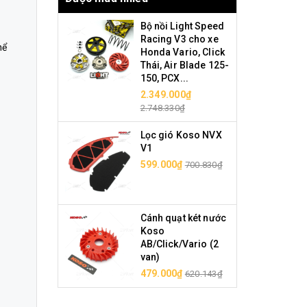
Bộ nồi Light Speed
Racing V3 cho xe
hể
Honda Vario, Click
Thái, Air Blade 125-
150, PCX...
2.349.000₫
2.748.330₫
Lọc gió Koso NVX
V1
599.000₫
700.830₫
Cánh quạt két nước
Koso
AB/Click/Vario (2
van)
479.000₫
620.143₫