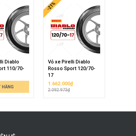
-21%
-20%
lli Diablo
Vỏ xe Pirelli Diablo
Vỏ xe Pi
rt 110/70-
Rosso Sport 120/70-
Rosso 
17
17
₫
1.662.000₫
2.021.
T HÀNG
CHỌN SẢN PHẨM
2.092.973₫
2.529.5