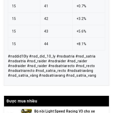
15
41
+0.7%
15
42
+3.2%
15
43
+5.6%
15
44
+8.1%
#nsddid10ly #nsd_did_10_ly #nsdsatria #nsd_satria
#nsdsatria #nsd_raider #nsdraider #nsd_raider
#nsdraider #nsd_raider #nsdsatriarecto #nsd_recto
#nsdsatriarecto #nsd_satria_recto #nsdsatriavàng
#nsd_satria_vàng #nsdsatriavang #nsd_satria_vang
Được mua nhiều
Bộ nồi Light Speed Racing V3 cho xe