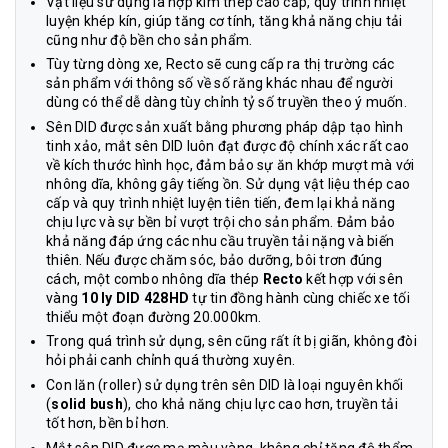
Vật liệu sử dụng là hợp kim thép cao cấp, quy trình nhiệt
luyện khép kín, giúp tăng cơ tính, tăng khả năng chịu tải
cũng như độ bền cho sản phẩm.
Tùy từng dòng xe, Recto sẽ cung cấp ra thị trường các
sản phẩm với thông số về số răng khác nhau để người
dùng có thể dễ dàng tùy chỉnh tỷ số truyền theo ý muốn.
Sên DID được sản xuất bằng phương pháp dập tạo hình
tinh xảo, mắt sên DID luôn đạt được độ chính xác rất cao
về kích thước hình học, đảm bảo sự ăn khớp mượt mà với
nhông dĩa, không gây tiếng ồn. Sử dụng vật liệu thép cao
cấp và quy trình nhiệt luyện tiên tiến, đem lại khả năng
chịu lực và sự bền bỉ vượt trội cho sản phẩm. Đảm bảo
khả năng đáp ứng các nhu cầu truyền tải nặng và biến
thiên. Nếu được chăm sóc, bảo dưỡng, bôi trơn đúng
cách, một combo nhông dĩa thép
Recto
kết hợp với sên
vàng
10 ly DID 428HD
tự tin đồng hành cùng chiếc xe tối
thiểu một đoạn đường 20.000km.
Trong quá trình sử dụng, sên cũng rất ít bị giãn, không đòi
hỏi phải canh chỉnh quá thường xuyên.
Con lăn (roller) sử dụng trên sên DID là loại nguyên khối
(
solid bush
), cho khả năng chịu lực cao hơn, truyền tải
tốt hơn, bền bỉ hơn.
Mắt sên DID được mạ màu vàng, không chỉ tăng độ thẩm