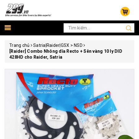
Trang chủ
Satria|Raider|GSX > NSD
[Raider] Combo Nhông dĩa Recto + Sên vàng 10 ly DID
428HD cho Raider, Satria