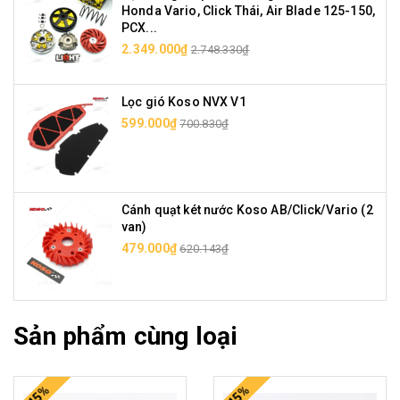
Honda Vario, Click Thái, Air Blade 125-150,
PCX...
2.349.000₫
2.748.330₫
Lọc gió Koso NVX V1
599.000₫
700.830₫
Cánh quạt két nước Koso AB/Click/Vario (2
van)
479.000₫
620.143₫
Sản phẩm cùng loại
-15%
-15%