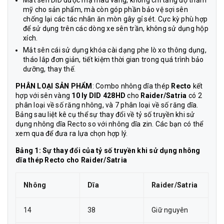
mỹ cho sản phẩm, mà còn góp phần bảo vệ sợi sên
chống lại các tác nhân ăn mòn gây gỉ sét. Cực kỳ phù hợp
để sử dụng trên các dòng xe sên trần, không sử dụng hộp
xích.
Mắt sên cái sử dụng khóa cài dạng phe lò xo thông dụng,
tháo lắp đơn giản, tiết kiệm thời gian trong quá trình bảo
dưỡng, thay thế.
PHÂN LOẠI SẢN PHẨM
: Combo nhông dĩa thép
Recto
kết
hợp với sên vàng
10 ly DID 428HD
cho
Raider/Satria
có 2
phân loại về số răng nhông, và 7 phân loại về số răng dĩa.
Bảng sau liệt kê cụ thể sự thay đổi về tỷ số truyền khi sử
dụng nhông dĩa Recto so với nhông dĩa zin. Các bạn có thể
xem qua để đưa ra lựa chọn hợp lý.
Bảng 1: Sự thay đổi của tỷ số truyền khi sử dụng nhông
dĩa thép Recto cho Raider/Satria
Nhông
Dĩa
Raider/Satria
14
38
Giữ nguyên