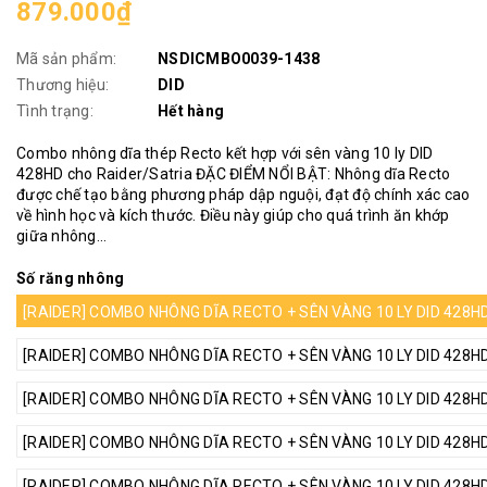
879.000₫
Mã sản phẩm:
NSDICMBO0039-1438
Thương hiệu:
DID
Tình trạng:
Hết hàng
Combo nhông dĩa thép Recto kết hợp với sên vàng 10 ly DID
428HD cho Raider/Satria ĐẶC ĐIỂM NỔI BẬT: Nhông dĩa Recto
được chế tạo bằng phương pháp dập nguội, đạt độ chính xác cao
về hình học và kích thước. Điều này giúp cho quá trình ăn khớp
giữa nhông...
Số răng nhông
[RAIDER] COMBO NHÔNG DĨA RECTO + SÊN VÀNG 10 LY DID 428HD 
[RAIDER] COMBO NHÔNG DĨA RECTO + SÊN VÀNG 10 LY DID 428HD 
[RAIDER] COMBO NHÔNG DĨA RECTO + SÊN VÀNG 10 LY DID 428HD 
[RAIDER] COMBO NHÔNG DĨA RECTO + SÊN VÀNG 10 LY DID 428HD 
[RAIDER] COMBO NHÔNG DĨA RECTO + SÊN VÀNG 10 LY DID 428HD 