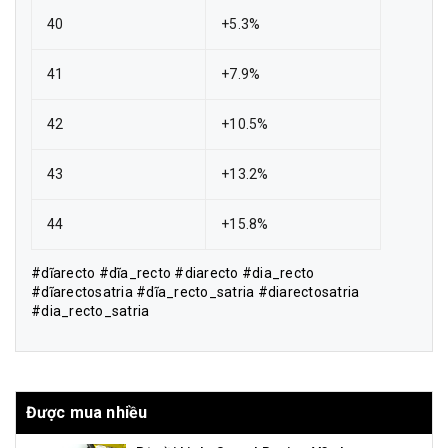
40
+5.3%
41
+7.9%
42
+10.5%
43
+13.2%
44
+15.8%
#dĩarecto #dĩa_recto #diarecto #dia_recto
#dĩarectosatria #dĩa_recto_satria #diarectosatria
#dia_recto_satria
Được mua nhiều