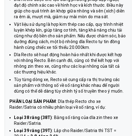
đạt độ chính xác cao về hình học và kích thước. Điều này
giúp cho quá trình ăn khớp giữa nhông và sên (xích) diễn
ra êm ái, mượt mà, giảm sự mài mòn do ma sát.
Vật liệu sử dụng là hợp kim thép cao cấp, quy trình nhiệt
luyện khép kín, giúp tăng cơ tính, tăng khả năng chịu tải
cũng như độ bền cho sản phẩm. Nếu được chăm sóc, bảo
dưỡng đúng cách, một bộ nhông dĩa Recto tự tin đồng
hành cùng chiếc xe tối thiểu 20.000km.
Dĩa Recto sẽ hoạt động hoàn hảo nhất khi được kết hợp
với nhông Recto. Bên cạnh đó, cũng có thể kết hợp với
nhông zin theo xe, cũng như các loại nhông của tất cả
các thương hiệu khác.
Tùy từng dòng xe, Recto sẽ cung cấp ra thị trường các
sản phẩm với thông số về số răng khác nhau để người
dùng có thể dễ dàng tùy chỉnh tỷ số truyền theo ý muốn.
PHÂN LOẠI SẢN PHẨM
: Dĩa thép Recto cho xe
Raider/Satria có nhiều phân loại về số răng, ví dụ:
Loại 38 răng (38T)
: Bằng số răng của dĩa zin theo xe
Raider/Satria.
Loại 39 răng (39T)
: Lắp cho Raider/Satria thì TST =