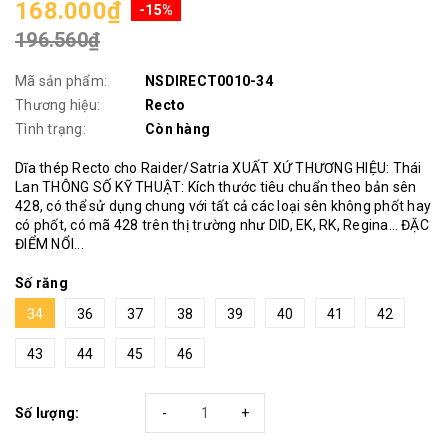
168.000₫
-15%
196.560₫
Mã sản phẩm:
NSDIRECT0010-34
Thương hiệu:
Recto
Tình trạng:
Còn hàng
Dĩa thép Recto cho Raider/Satria XUẤT XỨ THƯƠNG HIỆU: Thái
Lan THÔNG SỐ KỸ THUẬT: Kích thước tiêu chuẩn theo bản sên
428, có thể sử dụng chung với tất cả các loại sên không phốt hay
có phốt, có mã 428 trên thị trường như DID, EK, RK, Regina… ĐẶC
ĐIỂM NỔI...
Số răng
34
36
37
38
39
40
41
42
43
44
45
46
Số lượng:
-
+