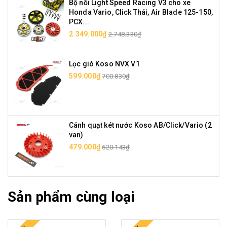
Bộ nồi Light Speed Racing V3 cho xe
Honda Vario, Click Thái, Air Blade 125-150,
PCX...
2.349.000₫
2.748.330₫
Lọc gió Koso NVX V1
599.000₫
700.830₫
Cánh quạt két nước Koso AB/Click/Vario (2
van)
479.000₫
620.143₫
Sản phẩm cùng loại