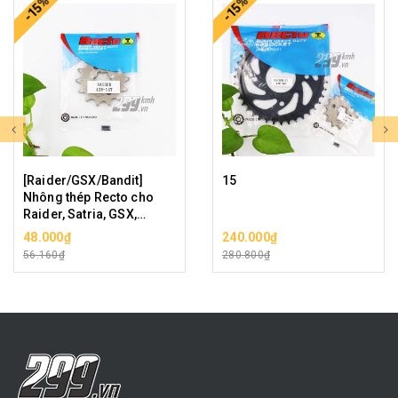
-15%
-15%
[Raider/GSX/Bandit]
15
Nhông thép Recto cho
Raider, Satria, GSX,
Bandit
48.000₫
240.000₫
56.160₫
280.800₫