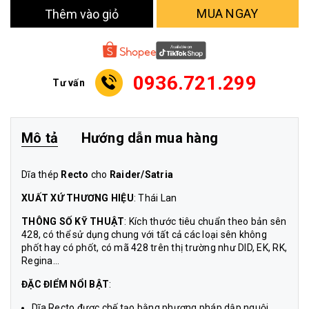
MUA NGAY
Thêm vào giỏ
0936.721.299
Tư vấn
Mô tả
Hướng dẫn mua hàng
Dĩa thép
Recto
cho
Raider/Satria
XUẤT XỨ THƯƠNG HIỆU
: Thái Lan
THÔNG SỐ KỸ THUẬT
: Kích thước tiêu chuẩn theo bản sên
428, có thể sử dụng chung với tất cả các loại sên không
phốt hay có phốt, có mã 428 trên thị trường như DID, EK, RK,
Regina…
ĐẶC ĐIỂM NỔI BẬT
:
Dĩa Recto được chế tạo bằng phương pháp dập nguội,