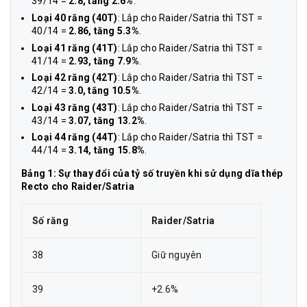
39/14 =
2.8, tăng 2.6%
.
Loại 40 răng (40T)
: Lắp cho Raider/Satria thì TST =
40/14 =
2.86, tăng 5.3%
.
Loại 41 răng (41T)
: Lắp cho Raider/Satria thì TST =
41/14 =
2.93, tăng 7.9%
.
Loại 42 răng (42T)
: Lắp cho Raider/Satria thì TST =
42/14 =
3.0, tăng 10.5%
.
Loại 43 răng (43T)
: Lắp cho Raider/Satria thì TST =
43/14 =
3.07, tăng 13.2%
.
Loại 44 răng (44T)
: Lắp cho Raider/Satria thì TST =
44/14 =
3.14, tăng 15.8%
.
Bảng 1: Sự thay đổi của tỷ số truyền khi sử dụng dĩa thép
Recto cho Raider/Satria
Số răng
Raider/Satria
38
Giữ nguyên
39
+2.6%