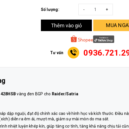
Số lượng:
-
+
MUA NGA
Thêm vào giỏ
0936.721.2
Tư vấn
ng
 428HSB
vàng đen BGP cho
Raider/Satria
p dập nguội, đạt độ chính xác cao về hình học và kích thước. Điều nà
(xích) diễn ra êm ái, mượt mà, giảm sự mài mòn do ma sát.
rình nhiệt luyện khép kín, giúp tăng cơ tính, tăng khả năng chịu tải cũ