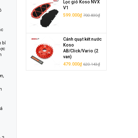
Lọc gió Koso NVX
V1
ó
599.000₫
700.830₫
ác
Cánh quạt két nước
 bỉ
Koso
ược
AB/Click/Vario (2
h
van)
479.000₫
620.143₫
ơn,
n
uá