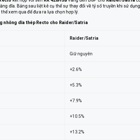
Recto
kết hợp với sên
RK 428HSB
vàng đen BGP cho
Raider/Satria
có
ăng dĩa. Bảng sau liệt kê cụ thể sự thay đổi về tỷ số truyền khi sử dụn
 thể xem qua để đưa ra lựa chọn hợp lý.
ng nhông dĩa thép Recto cho Raider/Satria
Raider/Satria
Giữ nguyên
+2.6%
+5.3%
+7.9%
+10.5%
+13.2%