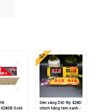
-15%
-15%
 RK
Sên vàng DID 9ly 428D
Sên ph
 428SB Gold
chính hãng tem xanh -
hộp Thá