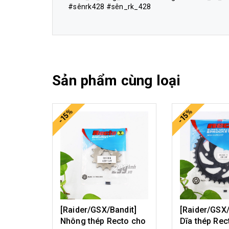
#sênrk428 #sên_rk_428
Sản phẩm cùng loại
-15%
-15%
[Raider/GSX/Bandit]
[Raider/GSX/
Nhông thép Recto cho
Dĩa thép Rec