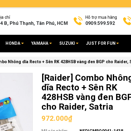
ịa chỉ
Hỗ trợ mua hàng
4 B, Phú Thạnh, Tân Phú, HCM
0909.599.592
HONDA
YAMAHA
SUZUKI
JUST FOR FUN
mbo Nhông dĩa Recto + Sên RK 428HSB vàng đen BGP cho Raider, S
[Raider] Combo Nhôn
dĩa Recto + Sên RK
428HSB vàng đen BG
cho Raider, Satria
972.000₫