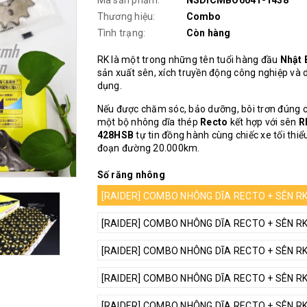
Mã sản phẩm:
NSDICMBO0041-1438
Thương hiệu:
Combo
Tình trạng:
Còn hàng
RK là một trong những tên tuổi hàng đầu
Nhật 
sản xuất sên, xích truyền động công nghiệp và 
dụng.
Nếu được chăm sóc, bảo dưỡng, bôi trơn đúng 
một bộ nhông dĩa thép
Recto
kết hợp với sên
R
428HSB
tự tin đồng hành cùng chiếc xe tối thi
đoạn đường 20.000km.
Số răng nhông
[RAIDER] COMBO NHÔNG DĨA RECTO + SÊN RK 
[RAIDER] COMBO NHÔNG DĨA RECTO + SÊN RK 
[RAIDER] COMBO NHÔNG DĨA RECTO + SÊN RK 
[RAIDER] COMBO NHÔNG DĨA RECTO + SÊN RK 
[RAIDER] COMBO NHÔNG DĨA RECTO + SÊN RK 