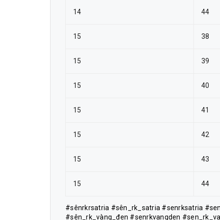
14
44
15
38
15
39
15
40
15
41
15
42
15
43
15
44
#sênrkrsatria #sên_rk_satria #senrksatria #s
#sên_rk_vàng_đen #senrkvangden #sen_rk_vang