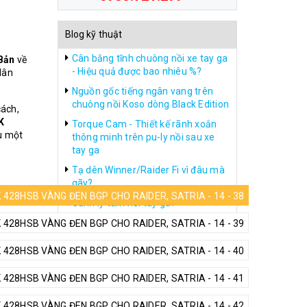
Blog kỹ thuật
Cân bằng tĩnh chuông nồi xe tay ga
Bản
về
- Hiệu quả được bao nhiêu %?
dân
Nguồn gốc tiếng ngân vang trên
chuông nồi Koso dòng Black Edition
cách,
K
Torque Cam - Thiết kế rãnh xoắn
ểu một
thông minh trên pu-ly nồi sau xe
tay ga
Tạ dên Winner/Raider Fi vì đâu mà
gãy?
428HSB VÀNG ĐEN BGP CHO RAIDER, SATRIA - 14 - 38
Canh ly tâm nồi tay ga?
428HSB VÀNG ĐEN BGP CHO RAIDER, SATRIA - 14 - 39
428HSB VÀNG ĐEN BGP CHO RAIDER, SATRIA - 14 - 40
428HSB VÀNG ĐEN BGP CHO RAIDER, SATRIA - 14 - 41
428HSB VÀNG ĐEN BGP CHO RAIDER, SATRIA - 14 - 42