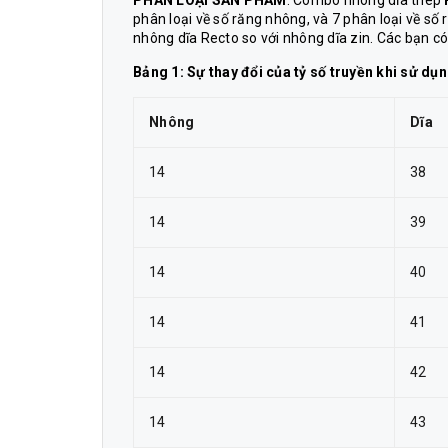
PHÂN LOẠI SẢN PHẨM
: Combo nhông dĩa thép
phân loại về số răng nhông, và 7 phân loại về số r
nhông dĩa Recto so với nhông dĩa zin. Các bạn có
Bảng 1: Sự thay đổi của tỷ số truyền khi sử dụ
Nhông
Dĩa
14
38
14
39
14
40
14
41
14
42
14
43