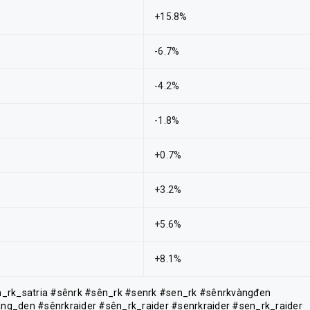
+15.8%
-6.7%
-4.2%
-1.8%
+0.7%
+3.2%
+5.6%
+8.1%
en_rk_satria #sênrk #sên_rk #senrk #sen_rk #sênrkvàngđen
_den #sênrkraider #sên_rk_raider #senrkraider #sen_rk_raider