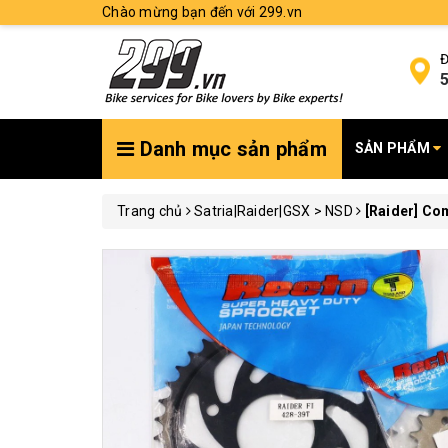
Chào mừng bạn đến với 299.vn
Đ
5
Danh mục sản phẩm
SẢN PHẨM
Trang chủ
Satria|Raider|GSX > NSD
[Raider] Co