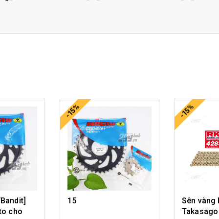
-15%
-15%
Bandit]
15
Sên vàng
to cho
Takasago