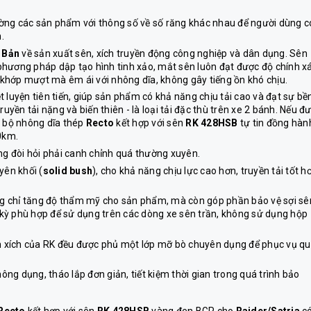
ường các sản phẩm với thông số về số răng khác nhau để người dùng c
.
 Bản
về sản xuất sên, xích truyền động công nghiệp và dân dụng. Sên
hương pháp dập tạo hình tinh xảo, mắt sên luôn đạt được độ chính x
 khớp mượt mà êm ái với nhông dĩa, không gây tiếng ồn khó chịu.
t luyện tiên tiến, giúp sản phẩm có khả năng chịu tải cao và đạt sự bền
yền tải nặng và biến thiên - là loại tải đặc thù trên xe 2 bánh. Nếu đ
t bộ nhông dĩa thép
Recto
kết hợp với sên
RK 428HSB
tự tin đồng hàn
0km.
hông đòi hỏi phải canh chỉnh quá thường xuyên.
yên khối (
solid bush
), cho khả năng chịu lực cao hơn, truyền tải tốt h
g chỉ tăng độ thẩm mỹ cho sản phẩm, mà còn góp phần bảo vệ sợi sê
 kỳ phù hợp để sử dụng trên các dòng xe sên trần, không sử dụng hộp
n xích của RK đều được phủ một lớp mỡ bò chuyên dụng để phục vụ q
ông dụng, tháo lắp đơn giản, tiết kiệm thời gian trong quá trình bảo