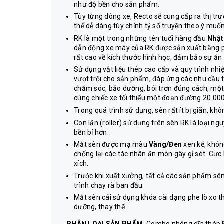
như độ bền cho sản phẩm.
Tùy từng dòng xe, Recto sẽ cung cấp ra thị tr
thể dễ dàng tùy chỉnh tỷ số truyền theo ý muốn
RK là một trong những tên tuổi hàng đầu
Nhật
dẫn động xe máy của RK được sản xuất bằng p
rất cao về kích thước hình học, đảm bảo sự ăn
Sử dụng vật liệu thép cao cấp và quy trình nhiệ
vượt trội cho sản phẩm, đáp ứng các nhu cầu tru
chăm sóc, bảo dưỡng, bôi trơn đúng cách, mộ
cùng chiếc xe tối thiểu một đoạn đường 20.00
Trong quá trình sử dụng, sên rất ít bị giãn, k
Con lăn (roller) sử dụng trên sên RK là loại ngu
bền bỉ hơn.
Mắt sên được mạ màu
Vàng/Đen
xen kẽ, khôn
chống lại các tác nhân ăn mòn gây gỉ sét. Cực
xích.
Trước khi xuất xưởng, tất cả các sản phẩm sê
trình chạy rà ban đầu.
Mắt sên cái sử dụng khóa cài dạng phe lò xo th
dưỡng, thay thế.