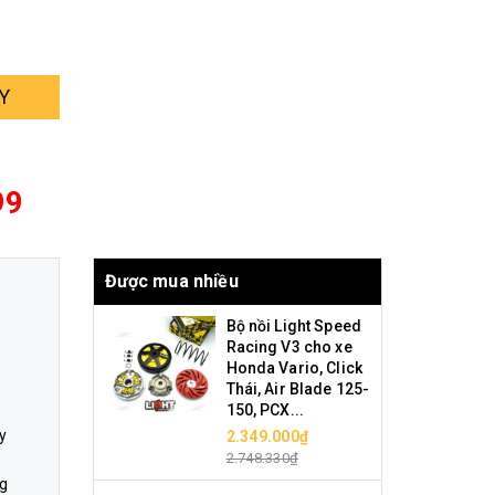
Y
99
Được mua nhiều
Bộ nồi Light Speed
Racing V3 cho xe
Honda Vario, Click
Thái, Air Blade 125-
150, PCX...
y
2.349.000₫
2.748.330₫
ng