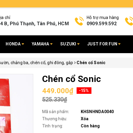
ịa chỉ
Hỗ trợ mua hàng
4 B, Phú Thạnh, Tân Phú, HCM
0909.599.592
HONDA
YAMAHA
SUZUKI
JUST FOR FUN
ườn, chảng ba, chén cổ, ghi đông, gắp
Chén cổ Sonic
Chén cổ Sonic
449.000₫
-15%
525.330₫
Mã sản phẩm:
KHSNHNDA0040
Thương hiệu:
Xóa
Tình trạng:
Còn hàng