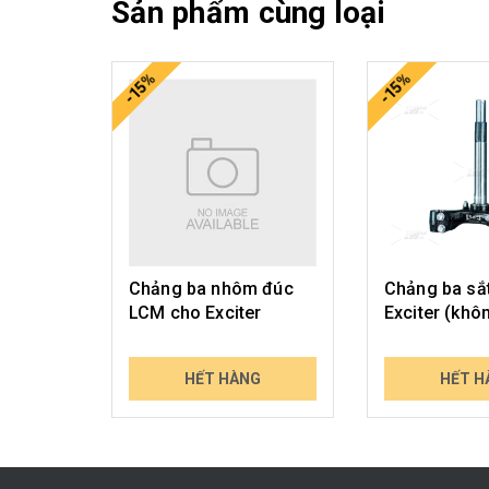
Sản phẩm cùng loại
-15%
-15%
Chảng ba nhôm đúc
Chảng ba sắ
LCM cho Exciter
Exciter (khô
1.290.000₫
1.550.000₫
HẾT HÀNG
HẾT H
1.509.300₫
1.813.500₫