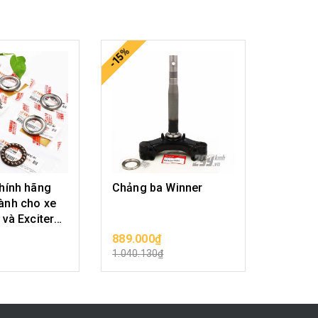
-15%
-15%
hính hãng
Chảng ba Winner
Bi chén
ành cho xe
Fi
 và Exciter
889.000₫
190.00
SẢN PHẨM
CHỌN SẢN PHẨM
CHỌ
1.040.130₫
222.300