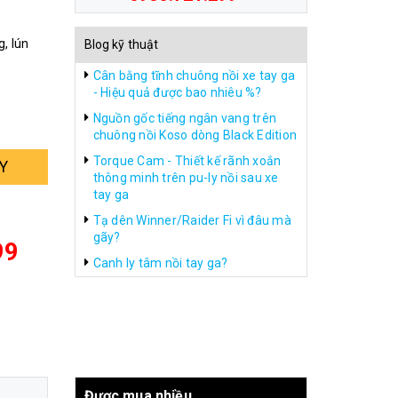
, lún
Blog kỹ thuật
Cân bằng tĩnh chuông nồi xe tay ga
- Hiệu quả được bao nhiêu %?
Nguồn gốc tiếng ngân vang trên
chuông nồi Koso dòng Black Edition
Torque Cam - Thiết kế rãnh xoắn
Y
thông minh trên pu-ly nồi sau xe
tay ga
Tạ dên Winner/Raider Fi vì đâu mà
gãy?
99
Canh ly tâm nồi tay ga?
Được mua nhiều