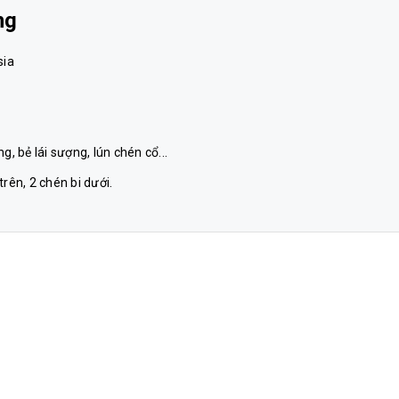
ng
sia
 bẻ lái sượng, lún chén cổ...
ên, 2 chén bi dưới.