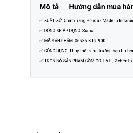
Mô tả
Hướng dẫn mua hà
✅ XUẤT XỨ: Chính hãng Honda - Made in Indone
✅ DÒNG XE ÁP DỤNG: Sonic
✅ MÃ SẢN PHẨM: 06535-KTR-900
✅ CÔNG DỤNG: Thay thế trong trường hợp hư hỏng,
✅ TRỌN BỘ SẢN PHẨM GỒM CÓ: bộ bi, 2 chén bi tr