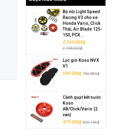
Bộ nồi Light Speed
Racing V3 cho xe
Honda Vario, Click
Thái, Air Blade 125-
150, PCX...
2.349.000₫
2.748.330₫
Lọc gió Koso NVX
V1
599.000₫
700.830₫
Cánh quạt két nước
Koso
AB/Click/Vario (2
van)
479.000₫
620.143₫