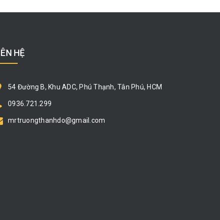
IÊN HỆ
54 Đường B, Khu ADC, Phú Thạnh, Tân Phú, HCM
0936.721.299
mrtruongthanhdo@gmail.com