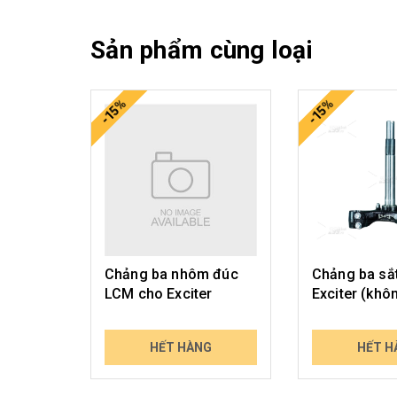
Sản phẩm cùng loại
-15%
-15%
Chảng ba nhôm đúc
Chảng ba sắ
LCM cho Exciter
Exciter (khô
1.290.000₫
1.550.000₫
HẾT HÀNG
HẾT H
1.509.300₫
1.813.500₫