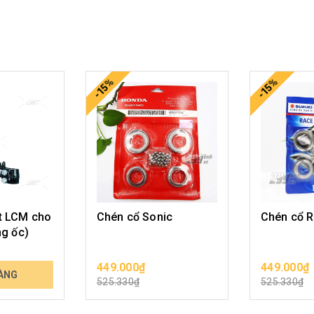
-15%
-15%
t LCM cho
Chén cổ Sonic
Chén cổ R
ng ốc)
449.000₫
449.000₫
ÀNG
CHỌN SẢN PHẨM
CHỌN 
525.330₫
525.330₫