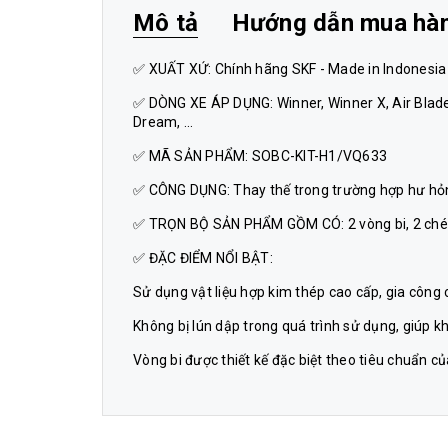
Mô tả
Hướng dẫn mua hà
✅ XUẤT XỨ: Chính hãng SKF - Made in Indonesia
✅ DÒNG XE ÁP DỤNG: Winner, Winner X, Air Blade,
Dream, ...
✅ MÃ SẢN PHẨM: SOBC-KIT-H1/VQ633
✅ CÔNG DỤNG: Thay thế trong trường hợp hư hỏng,
✅ TRỌN BỘ SẢN PHẨM GỒM CÓ: 2 vòng bi, 2 chén b
✅ ĐẶC ĐIỂM NỔI BẬT:
Sử dụng vật liệu hợp kim thép cao cấp, gia công c
Không bị lún dập trong quá trình sử dụng, giúp kh
Vòng bi được thiết kế đặc biệt theo tiêu chuẩn củ