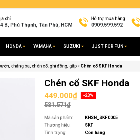
ịa chỉ
Hỗ trợ mua hàng
4 B, Phú Thạnh, Tân Phú, HCM
0909.599.592
HONDA
YAMAHA
SUZUKI
JUST FOR FUN
ườn, chảng ba, chén cổ, ghi đông, gắp
Chén cổ SKF Honda
Chén cổ SKF Honda
449.000₫
-23%
581.571₫
Mã sản phẩm:
KHSN_SKF0005
Thương hiệu:
SKF
Tình trạng:
Còn hàng