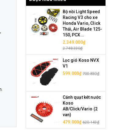
Bộ nồi Light Speed
Racing V3 cho xe
Honda Vario, Click
Thái, Air Blade 125-
,
150, PCX...
2.349.000₫
2.748.330₫
Lọc gió Koso NVX
V1
599.000₫
700.830₫
h.
Cánh quạt két nước
Koso
AB/Click/Vario (2
van)
479.000₫
620.143₫