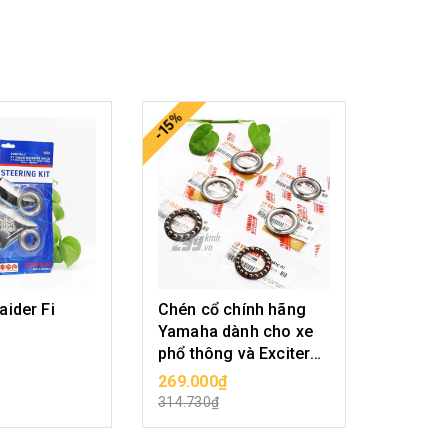
-15%
-15%
aider Fi
Chén cổ chính hãng
Chảng 
Yamaha dành cho xe
phổ thông và Exciter
các đời
269.000₫
889.00
SẢN PHẨM
CHỌN SẢN PHẨM
CHỌ
314.730₫
1.040.1