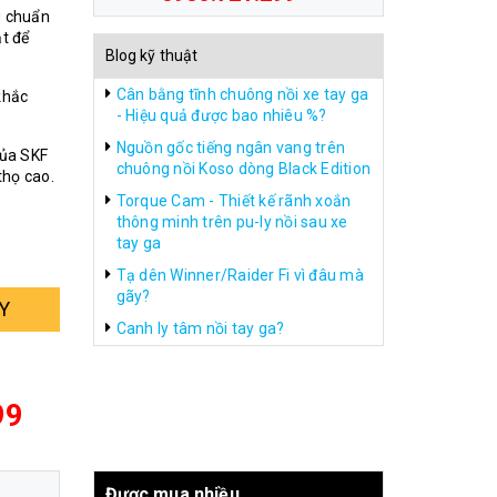
g chuẩn
ặt để
Blog kỹ thuật
Cân bằng tĩnh chuông nồi xe tay ga
khắc
- Hiệu quả được bao nhiêu %?
Nguồn gốc tiếng ngân vang trên
của SKF
chuông nồi Koso dòng Black Edition
thọ cao.
Torque Cam - Thiết kế rãnh xoắn
thông minh trên pu-ly nồi sau xe
tay ga
Tạ dên Winner/Raider Fi vì đâu mà
gãy?
Y
Canh ly tâm nồi tay ga?
99
Được mua nhiều