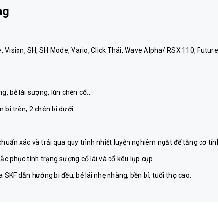
ng
 Vision, SH, SH Mode, Vario, Click Thái, Wave Alpha/ RSX 110, Future
 bẻ lái sượng, lún chén cổ...
i trên, 2 chén bi dưới.
huẩn xác và trải qua quy trình nhiệt luyện nghiêm ngặt để tăng cơ tín
ắc phục tình trạng sượng cổ lái và cổ kêu lụp cụp.
a SKF dẫn hướng bi đều, bẻ lái nhẹ nhàng, bền bỉ, tuổi thọ cao.