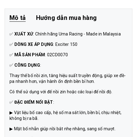
Mô tả
Hướng dẫn mua hàng
✅
XUẤT XỨ
: Chính hãng Uma Racing - Made in Malaysia
✅
DÒNG XE ÁP DỤNG
: Exciter 150
✅
MÃ SẢN PHẨM
: 02CD0070
✅
CÔNG DỤNG
:
Thay thế bố nồi zin, tăng hiệu suất truyền động, giúp xe đề-
pa nhanh hơn, vận hành ổn định bền bỉ hơn.
Có thể sử dụng với đế nồi zin hoặc các loại đế nồi độ.
✅
ĐẶC ĐIỂM NỔI BẬT
:
▶ Vật liệu bố cao cấp, hệ số ma sát lớn, bền bỉ, chịu nhiệt,
không bị ra bã.
▶ Mặt bố nhẵn giúp nồi bắt nhẹ nhàng, sang số mượt.