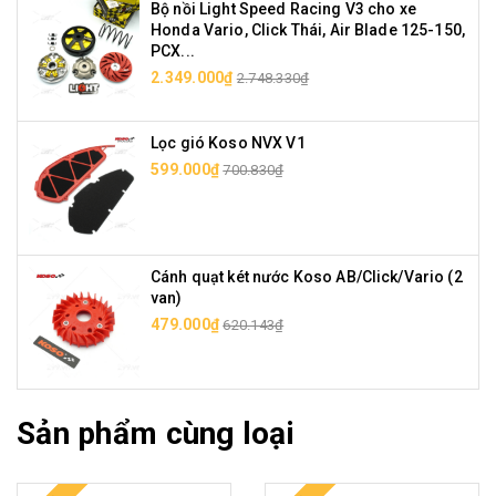
Bộ nồi Light Speed Racing V3 cho xe
Honda Vario, Click Thái, Air Blade 125-150,
PCX...
2.349.000₫
2.748.330₫
Lọc gió Koso NVX V1
599.000₫
700.830₫
Cánh quạt két nước Koso AB/Click/Vario (2
van)
479.000₫
620.143₫
Sản phẩm cùng loại