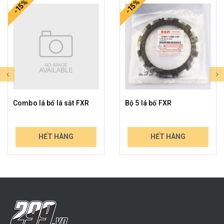
-15%
-15%
Combo lá bố lá sắt FXR
Bộ 5 lá bố FXR
1.229.000₫
779.000₫
HẾT HÀNG
HẾT HÀNG
1.437.930₫
911.430₫