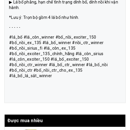
▶ Lá bố phẳng, hạn chế tình trạng dính bố, dính nồi khi vận
hành.
*Lưu ý: Trọn bộ gồm 4 lá bố như hình.
- - - - -
#lá_bố #lá_côn_winner #bố_nồi_exciter_150
#bố_nồi_ex_135 #lá_bố_winner #nồi_ctr_winner
#bố_nồi_sirius_fi #lá_côn_ex_135
#bố_nồi_exciter_135_chính_hãng #lá_côn_sirius
#lá_côn_exciter_150 #lá_bố_exciter_150
#bố_nồi_ctr_winner #lá_bố_ctr_winner #lá_bố_nồi
#bố_nồi_ctr #bố_nồi_ctr_cho_ex_135
#lá_bố_lá_sắt_winner
Được mua nhiều