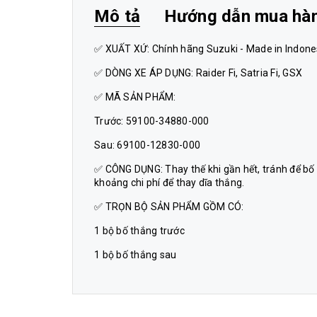
Mô tả
Hướng dẫn mua hà
✅ XUẤT XỨ: Chính hãng Suzuki - Made in Indone
✅ DÒNG XE ÁP DỤNG: Raider Fi, Satria Fi, GSX
✅ MÃ SẢN PHẨM:
Trước: 59100-34880-000
Sau: 69100-12830-000
✅ CÔNG DỤNG: Thay thế khi gần hết, tránh để bố
khoảng chi phí để thay dĩa thắng.
✅ TRỌN BỘ SẢN PHẨM GỒM CÓ:
1 bộ bố thắng trước
1 bộ bố thắng sau