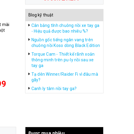
Blog kỹ thuật
t mài
Cân bằng tĩnh chuông nồi xe tay ga
một
- Hiệu quả được bao nhiêu %?
Nguồn gốc tiếng ngân vang trên
chuông nồi Koso dòng Black Edition
Torque Cam - Thiết kế rãnh xoắn
thông minh trên pu-ly nồi sau xe
tay ga
Tạ dên Winner/Raider Fi vì đâu mà
gãy?
99
Canh ly tâm nồi tay ga?
Được mua nhiều