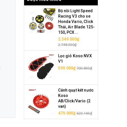
Bộ nồi Light Speed
Racing V3 cho xe
Honda Vario, Click
Thái, Air Blade 125-
150, PCX...
2.349.000₫
2.748.330₫
Lọc gió Koso NVX
V1
t
599.000₫
700.830₫
Cánh quạt két nước
Koso
AB/Click/Vario (2
van)
479.000₫
620.143₫