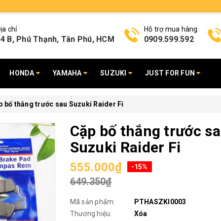
ịa chỉ
Hỗ trợ mua hàng
4 B, Phú Thạnh, Tân Phú, HCM
0909.599.592
HONDA
YAMAHA
SUZUKI
JUST FOR FUN
 bố thắng trước sau Suzuki Raider Fi
Cặp bố thắng trước s
Suzuki Raider Fi
555.000₫
-15%
649.350₫
Mã sản phẩm:
PTHASZKI0003
Thương hiệu:
Xóa