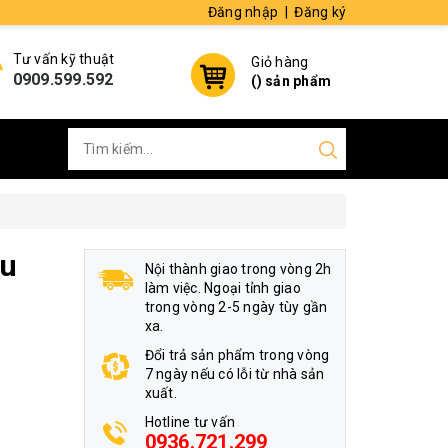
Đăng nhập
|
Đăng ký
Tư vấn kỹ thuật
Giỏ hàng
0909.599.592
(
) sản phẩm
au
Nội thành giao trong vòng 2h
làm việc. Ngoại tỉnh giao
trong vòng 2-5 ngày tùy gần
xa.
Đổi trả sản phẩm trong vòng
7 ngày nếu có lỗi từ nhà sản
xuất.
Hotline tư vấn
0936.721.299