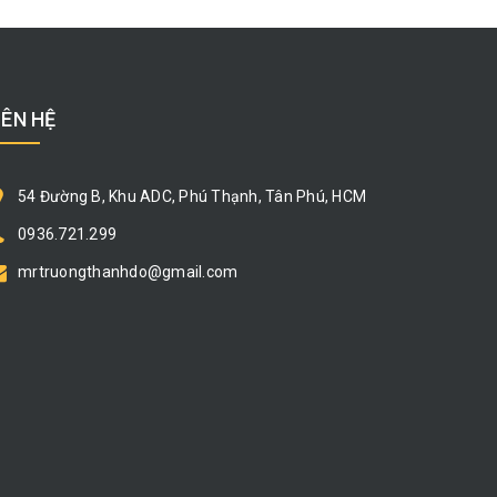
IÊN HỆ
54 Đường B, Khu ADC, Phú Thạnh, Tân Phú, HCM
0936.721.299
mrtruongthanhdo@gmail.com