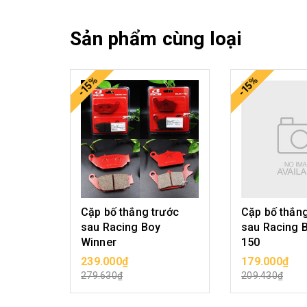
Sản phẩm cùng loại
-15%
-15%
Cặp bố thắng trước
Cặp bố thắng
sau Racing Boy
sau Racing B
Winner
150
239.000₫
179.000₫
CHỌN SẢN PHẨM
CHỌN SẢ
279.630₫
209.430₫