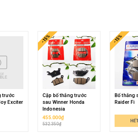
-15%
-15%
 trước
Cặp bố thắng trước
Bố thắng 
oy Exciter
sau Winner Honda
Raider Fi
Indonesia
455.000₫
349.000₫
N PHẨM
CHỌN SẢN PHẨM
HẾ
532.350₫
408.330₫