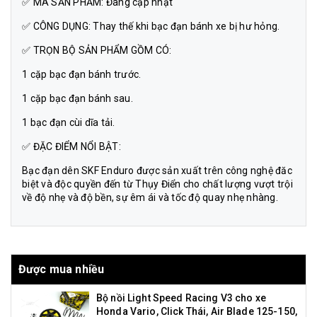
✅ MÃ SẢN PHẨM: Đang cập nhật
✅ CÔNG DỤNG: Thay thế khi bạc đạn bánh xe bị hư hỏng.
✅ TRỌN BỘ SẢN PHẨM GỒM CÓ:
1 cặp bạc đạn bánh trước.
1 cặp bạc đạn bánh sau.
1 bạc đạn cùi dĩa tải.
✅ ĐẶC ĐIỂM NỔI BẬT:
Bạc đạn dên SKF Enduro được sản xuất trên công nghệ đăc
biệt và độc quyền đến từ Thụy Điển cho chất lượng vượt trội
về độ nhẹ và độ bền, sự êm ái và tốc độ quay nhẹ nhàng.
Được mua nhiều
Bộ nồi Light Speed Racing V3 cho xe
Honda Vario, Click Thái, Air Blade 125-150,