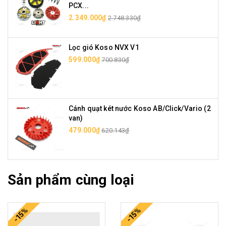
PCX...
2.349.000₫
2.748.330₫
Lọc gió Koso NVX V1
599.000₫
700.830₫
Cánh quạt két nước Koso AB/Click/Vario (2
van)
479.000₫
620.143₫
Sản phẩm cùng loại
-15%
-15%