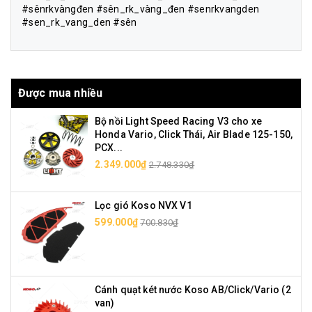
#sênrkvàngđen #sên_rk_vàng_đen #senrkvangden
#sen_rk_vang_den #sên
Được mua nhiều
Bộ nồi Light Speed Racing V3 cho xe
Honda Vario, Click Thái, Air Blade 125-150,
PCX...
2.349.000₫
2.748.330₫
Lọc gió Koso NVX V1
599.000₫
700.830₫
Cánh quạt két nước Koso AB/Click/Vario (2
van)