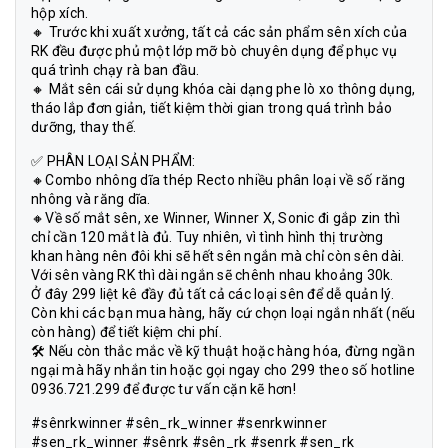
hộp xích.
🔸 Trước khi xuất xưởng, tất cả các sản phẩm sên xích của
RK đều được phủ một lớp mỡ bò chuyên dụng để phục vụ
quá trình chạy rà ban đầu.
🔸 Mắt sên cái sử dụng khóa cài dạng phe lò xo thông dụng,
tháo lắp đơn giản, tiết kiệm thời gian trong quá trình bảo
dưỡng, thay thế.
✅ PHÂN LOẠI SẢN PHẨM:
🔸Combo nhông dĩa thép Recto nhiều phân loại về số răng
nhông và răng dĩa.
🔸Về số mắt sên, xe Winner, Winner X, Sonic đi gắp zin thì
chỉ cần 120 mắt là đủ. Tuy nhiên, vì tình hình thị trường
khan hàng nên đôi khi sẽ hết sên ngắn mà chỉ còn sên dài.
Với sên vàng RK thì dài ngắn sẽ chênh nhau khoảng 30k.
Ở đây 299 liệt kê đầy đủ tất cả các loại sên để dễ quản lý.
Còn khi các bạn mua hàng, hãy cứ chọn loại ngắn nhất (nếu
còn hàng) để tiết kiệm chi phí.
🛠 Nếu còn thắc mắc về kỹ thuật hoặc hàng hóa, đừng ngần
ngại mà hãy nhắn tin hoặc gọi ngay cho 299 theo số hotline
0936.721.299 để được tư vấn cặn kẽ hơn!
#sênrkwinner #sên_rk_winner #senrkwinner
#sen_rk_winner #sênrk #sên_rk #senrk #sen_rk