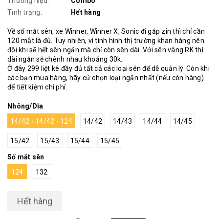
Thương hiệu:
Combo
Tình trạng:
Hết hàng
Về số mắt sên, xe Winner, Winner X, Sonic đi gắp zin thì chỉ cần
120 mắt là đủ. Tuy nhiên, vì tình hình thị trường khan hàng nên
đôi khi sẽ hết sên ngắn mà chỉ còn sên dài. Với sên vàng RK thì
dài ngắn sẽ chênh nhau khoảng 30k.
Ở đây 299 liệt kê đầy đủ tất cả các loại sên để dễ quản lý. Còn khi
các bạn mua hàng, hãy cứ chọn loại ngắn nhất (nếu còn hàng)
để tiết kiệm chi phí.
Nhông/Dĩa
14/42 - 14/42 - 124
14/42
14/43
14/44
14/45
15/42
15/43
15/44
15/45
Số mắt sên
124
132
Hết hàng