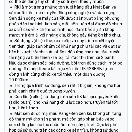
có thể dễ dàng tùy chỉnh tỷ số truyền theo ý muốn.
🔸 RK là một trong những tên tuổi hàng đầu Nhật Bản về
sản xuất sên, xích truyền động công nghiệp và dân dụng.
Sên dẫn động xe máy của RK được sản xuất bằng phương
pháp dập tạo hình tinh xảo, mắt sên luôn đạt được độ chính
xác rất cao về kích thước hình học, đảm bảo sự ăn khớp
mượt mà êm ái với nhông dĩa, không gây tiếng ồn khó chịu.
🔸 Sử dụng vật liệu thép cao cấp và quy trình nhiệt luyện
tiên tiến, giúp sản phẩm có khả năng chịu tải cao và đạt sự
bền bỉ vượt trội cho sản phẩm, đáp ứng các nhu cầu truyền
tải nặng và biến thiên - là loại tải đặc thù trên xe 2 bánh.
Nếu được chăm sóc, bảo dưỡng, bôi trơn đúng cách, một bộ
nhông dĩa thép Recto kết hợp với sên RK 428HSB tự tin
đồng hành cùng chiếc xe tối thiểu một đoạn đường
20.000km.
🔸 Trong quá trình sử dụng, sên rất ít bị giãn, không đòi hỏi
phải canh chỉnh quá thường xuyên.
🔸 Con lăn (roller) sử dụng trên sên RK là loại nguyên khối
(solid bush), cho khả năng chịu lực cao hơn, truyền tải tốt
hơn, bền bỉ hơn.
🔸 Mắt sên được mạ màu Vàng/Đen xen kẽ, không chỉ tăng
độ thẩm mỹ cho sản phẩm, mà còn góp phần bảo vệ sợi
sên chống lại các tác nhân ăn mòn gây gỉ sét. Cực kỳ phù
hợp để sử dụng trên các dòng xe sên trần, không sử dụng