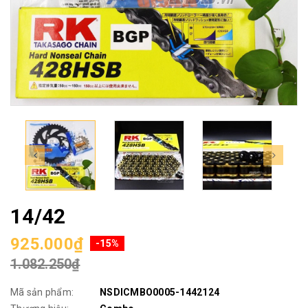
14/42
925.000₫
-15%
1.082.250₫
Mã sản phẩm:
NSDICMBO0005-1442124