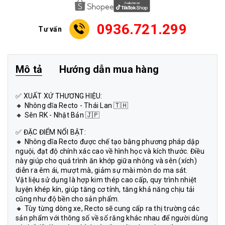
0936.721.299
Tư vấn
Mô tả
Hướng dẫn mua hàng
✅ XUẤT XỨ THƯƠNG HIỆU:
🔸 Nhông dĩa Recto - Thái Lan 🇹🇭
🔸 Sên RK - Nhật Bản 🇯🇵
✅ ĐẶC ĐIỂM NỔI BẬT:
🔸 Nhông dĩa Recto được chế tạo bằng phương pháp dập
nguội, đạt độ chính xác cao về hình học và kích thước. Điều
này giúp cho quá trình ăn khớp giữa nhông và sên (xích)
diễn ra êm ái, mượt mà, giảm sự mài mòn do ma sát.
Vật liệu sử dụng là hợp kim thép cao cấp, quy trình nhiệt
luyện khép kín, giúp tăng cơ tính, tăng khả năng chịu tải
cũng như độ bền cho sản phẩm.
🔸 Tùy từng dòng xe, Recto sẽ cung cấp ra thị trường các
sản phẩm với thông số về số răng khác nhau để người dùng