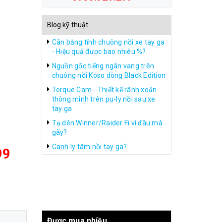
Blog kỹ thuật
Cân bằng tĩnh chuông nồi xe tay ga
- Hiệu quả được bao nhiêu %?
Nguồn gốc tiếng ngân vang trên
chuông nồi Koso dòng Black Edition
Torque Cam - Thiết kế rãnh xoắn
thông minh trên pu-ly nồi sau xe
tay ga
Tạ dên Winner/Raider Fi vì đâu mà
gãy?
Canh ly tâm nồi tay ga?
99
Được mua nhiều