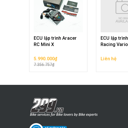
ECU lập trình Aracer
ECU lập trìn
RC Mini X
Racing Vari
5.990.000₫
Liên hệ
CHỌN SẢN PHẨM
CHỌN SẢ
7.356.757₫