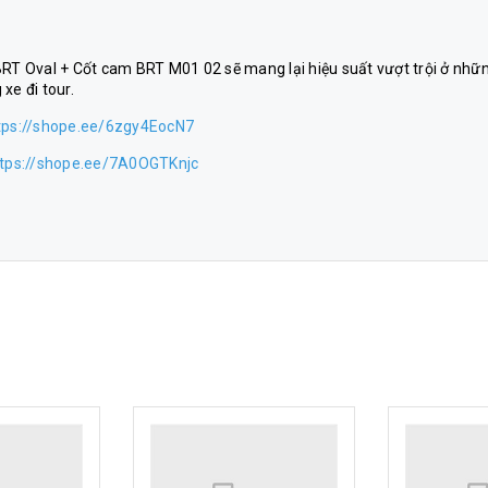
BRT Oval + Cốt cam BRT M01 02 sẽ mang lại hiệu suất vượt trội ở nhữ
xe đi tour.
tps://shope.ee/6zgy4EocN7
ttps://shope.ee/7A0OGTKnjc