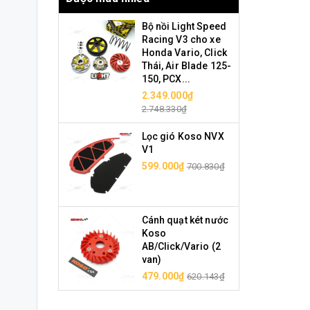
Bộ nồi Light Speed
Racing V3 cho xe
Honda Vario, Click
Thái, Air Blade 125-
150, PCX...
2.349.000₫
2.748.330₫
Lọc gió Koso NVX
V1
599.000₫
700.830₫
Cánh quạt két nước
Koso
AB/Click/Vario (2
van)
479.000₫
620.143₫