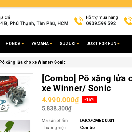
ịa chỉ
Hỗ trợ mua hàng
4 B, Phú Thạnh, Tân Phú, HCM
0909.599.592
HONDA
YAMAHA
SUZUKI
JUST FOR FUN
ô xăng lửa cho xe Winner/ Sonic
[Combo] Pô xăng lửa 
xe Winner/ Sonic
4.990.000₫
-15%
5.838.300₫
Mã sản phẩm:
DGCOCMBO0001
Thương hiệu:
Combo