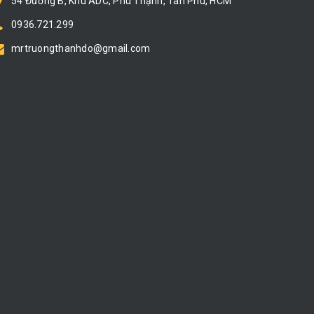
54 Đường B, Khu ADC, Phú Thạnh, Tân Phú, HCM
0936.721.299
mrtruongthanhdo@gmail.com