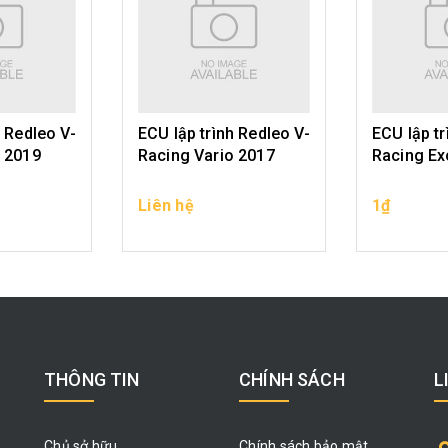
h Redleo V-
ECU lập trình Redleo V-
ECU lập tr
o 2019
Racing Vario 2017
Racing Ex
Liên hệ
1₫
N PHẨM
CHỌN SẢN PHẨM
CHỌN 
THÔNG TIN
CHÍNH SÁCH
L
Chủ sở hữu
Chính sách bảo mật