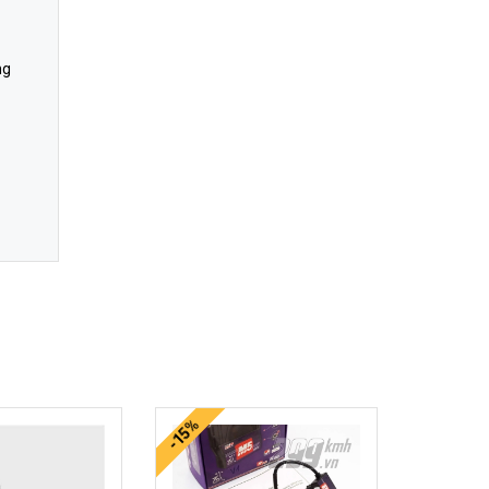
ng
-15%
-15%