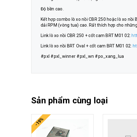
Độ bền cao.
Kết hợp combo lò xo nồi CBR 250 hoặc lò xo nồi 
dải RPM (vòng tua) cao. Rất thích hợp cho những 
Link lò xo nồi CBR 250 + cốt cam BRT M01 02:
ht
Link lò xo nồi BRT Oval + cốt cam BRT M01 02:
h
#pxl #pxl_winner #pxl_wn #po_xang_lua
Sản phẩm cùng loại
-19%