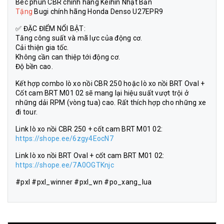
Béc phun CBR chính hãng Keihin Nhật Bản
Tặng
Bugi chính hãng Honda Denso U27EPR9
✅ ĐẶC ĐIỂM NỔI BẬT:
Tăng công suất và mã lực của động cơ.
Cải thiện gia tốc.
Không cần can thiệp tới động cơ.
Độ bền cao.
Kết hợp combo lò xo nồi CBR 250 hoặc lò xo nồi BRT Oval +
Cốt cam BRT M01 02 sẽ mang lại hiệu suất vượt trội ở
những dải RPM (vòng tua) cao. Rất thích hợp cho những xe
đi tour.
Link lò xo nồi CBR 250 + cốt cam BRT M01 02:
https://shope.ee/6zgy4EocN7
Link lò xo nồi BRT Oval + cốt cam BRT M01 02:
https://shope.ee/7A0OGTKnjc
#pxl #pxl_winner #pxl_wn #po_xang_lua