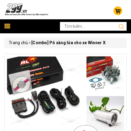
Trang chủ
[Combo] Pô xăng lửa cho xe Winner X