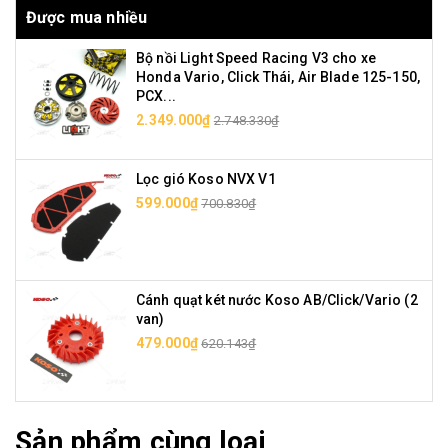
Được mua nhiều
Bộ nồi Light Speed Racing V3 cho xe
Honda Vario, Click Thái, Air Blade 125-150,
PCX...
2.349.000₫
2.748.330₫
Lọc gió Koso NVX V1
599.000₫
700.830₫
Cánh quạt két nước Koso AB/Click/Vario (2
van)
479.000₫
620.143₫
Sản phẩm cùng loại