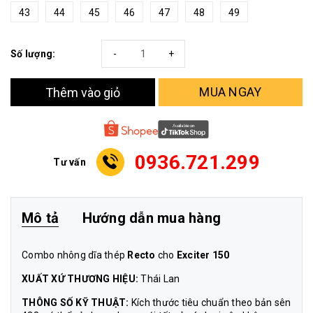
43
44
45
46
47
48
49
Số lượng:
-
+
MUA NGAY
Thêm vào giỏ
0936.721.299
Tư vấn
Mô tả
Hướng dẫn mua hàng
Combo nhông dĩa thép
Recto
cho
Exciter 150
XUẤT XỨ THƯƠNG HIỆU:
Thái Lan
THÔNG SỐ KỸ THUẬT:
Kích thước tiêu chuẩn theo bản sên