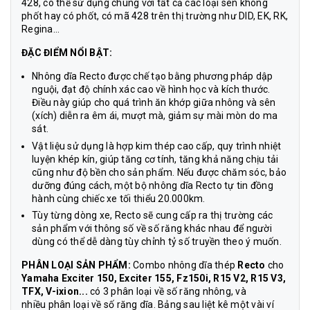
428, có thể sử dụng chung với tất cả các loại sên không
phốt hay có phốt, có mã 428 trên thị trường như DID, EK, RK,
Regina…
ĐẶC ĐIỂM NỔI BẬT:
Nhông dĩa Recto được chế tạo bằng phương pháp dập
nguội, đạt độ chính xác cao về hình học và kích thước.
Điều này giúp cho quá trình ăn khớp giữa nhông và sên
(xích) diễn ra êm ái, mượt mà, giảm sự mài mòn do ma
sát.
Vật liệu sử dụng là hợp kim thép cao cấp, quy trình nhiệt
luyện khép kín, giúp tăng cơ tính, tăng khả năng chịu tải
cũng như độ bền cho sản phẩm. Nếu được chăm sóc, bảo
dưỡng đúng cách, một bộ nhông dĩa Recto tự tin đồng
hành cùng chiếc xe tối thiểu 20.000km.
Tùy từng dòng xe, Recto sẽ cung cấp ra thị trường các
sản phẩm với thông số về số răng khác nhau để người
dùng có thể dễ dàng tùy chỉnh tỷ số truyền theo ý muốn.
PHÂN LOẠI SẢN PHẨM:
Combo nhông dĩa thép
Recto
cho
Yamaha Exciter 150, Exciter 155, Fz150i, R15 V2, R15 V3,
TFX, V-ixion...
có 3 phân loại về số răng nhông, và
nhiều phân loại về số răng dĩa. Bảng sau liệt kê một vài ví