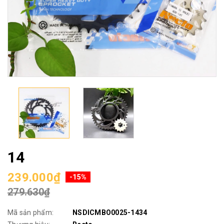
14
239.000₫
-15%
279.630₫
Mã sản phẩm:
NSDICMBO0025-1434