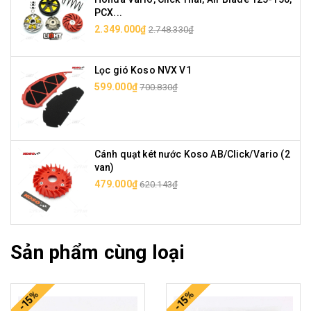
PCX...
2.349.000₫
2.748.330₫
Lọc gió Koso NVX V1
599.000₫
700.830₫
Cánh quạt két nước Koso AB/Click/Vario (2
van)
479.000₫
620.143₫
Sản phẩm cùng loại
-15%
-15%