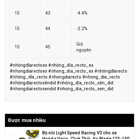
15
43
-4.4%
15
44
-2.2%
Giữ
15
45
nguyên
#nhôngdĩarectoex #nhông_dĩa_recto_ex
#nhongdiarectoex #nhong_dia_recto_ex #nhôngdĩarecto
#nhông_dĩa_recto #nhongdiarecto #nhong_dia_recto
#nhôngdĩarectosêndid #nhông_dĩa_recto_sên_did
#nhongdiarectosendid #nhong_dia_recto_sen_did
Được mua nhiều
Bộ nồi Light Speed Racing V3 cho xe
Honda Vario, Click Thái, Air Blade 125-150,