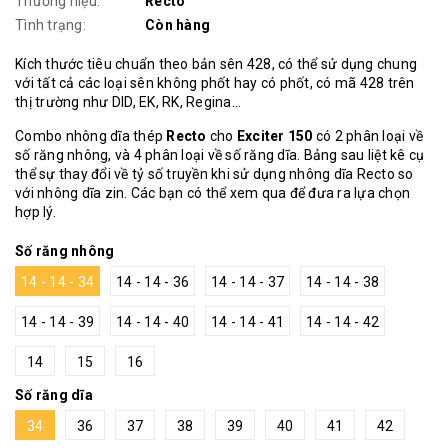
Thương hiệu:
Recto
Tình trạng:
Còn hàng
Kích thước tiêu chuẩn theo bản sên 428, có thể sử dụng chung
với tất cả các loại sên không phốt hay có phốt, có mã 428 trên
thị trường như DID, EK, RK, Regina…
Combo nhông dĩa thép
Recto
cho
Exciter 150
có 2 phân loại về
số răng nhông, và 4 phân loại về số răng dĩa. Bảng sau liệt kê cụ
thể sự thay đổi về tỷ số truyền khi sử dụng nhông dĩa Recto so
với nhông dĩa zin. Các bạn có thể xem qua để đưa ra lựa chọn
hợp lý.
Số răng nhông
14 - 14 - 34
14 - 14 - 36
14 - 14 - 37
14 - 14 - 38
14 - 14 - 39
14 - 14 - 40
14 - 14 - 41
14 - 14 - 42
14
15
16
Số răng dĩa
34
36
37
38
39
40
41
42