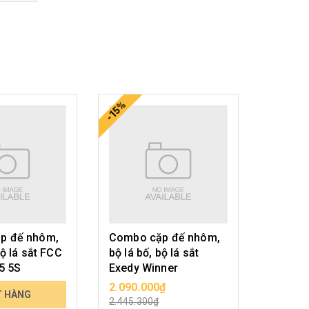
-15%
-15%
p đế nhôm,
Combo cặp đế nhôm,
Cặp đế
bộ lá sắt FCC
bộ lá bố, bộ lá sắt
Exciter
5 5S
Exedy Winner
2.090.000₫
490.00
T HÀNG
CHỌN SẢN PHẨM
CHỌ
2.445.300₫
573.300