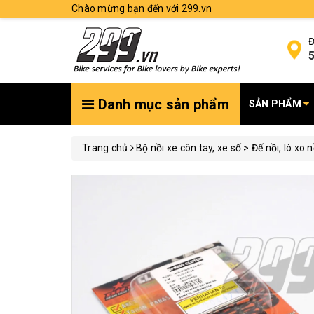
Chào mừng bạn đến với 299.vn
Đ
5
Danh mục sản phẩm
SẢN PHẨM
Trang chủ
Bộ nồi xe côn tay, xe số > Đế nồi, lò xo n