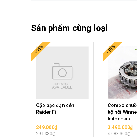
Sản phẩm cùng loại
-15%
-15%
Cặp bạc đạn dên
Combo chuồ
Raider Fi
bộ nồi Winn
Indonesia
249.000₫
3.490.000₫
CHỌN SẢN PHẨM
CHỌN SẢ
291.330₫
4.083.300₫