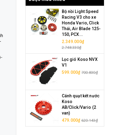
Bộ nồi Light Speed
Racing V3 cho xe
Honda Vario, Click
Thái, Air Blade 125-
150, PCX...
ch
-
2.349.000₫
2.748.330₫
ề-
Lọc gió Koso NVX
V1
599.000₫
700.830₫
Cánh quạt két nước
Koso
AB/Click/Vario (2
van)
479.000₫
620.143₫