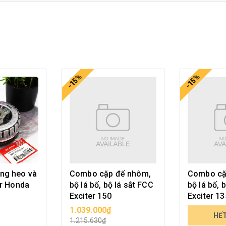
-15%
-15%
ng heo và
Combo cặp đế nhôm,
Combo cặ
er Honda
bộ lá bố, bộ lá sắt FCC
bộ lá bố, 
Exciter 150
Exciter 13
1.039.000₫
990.000₫
N PHẨM
CHỌN SẢN PHẨM
HẾ
1.215.630₫
1.158.300₫