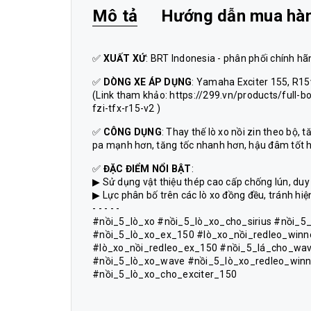
Mô tả
Hướng dẫn mua hà
✅
XUẤT XỨ
: BRT Indonesia - phân phối chính 
✅
DÒNG XE ÁP DỤNG
: Yamaha Exciter 155, R15
(Link tham khảo: https://299.vn/products/full
fzi-tfx-r15-v2 )
✅
CÔNG DỤNG
: Thay thế lò xo nồi zin theo bộ, 
pa mạnh hơn, tăng tốc nhanh hơn, hậu đâm tốt 
✅
ĐẶC ĐIỂM NỔI BẬT
:
▶ Sử dụng vật thiệu thép cao cấp chống lún, duy t
▶ Lực phân bố trên các lò xo đồng đều, tránh hiện
- - - - -
#nồi_5_lò_xo #nồi_5_lò_xo_cho_sirius #nồi_5
#nồi_5_lò_xo_ex_150 #lò_xo_nồi_redleo_winn
#lò_xo_nồi_redleo_ex_150 #nồi_5_lá_cho_wave
#nồi_5_lò_xo_wave #nồi_5_lò_xo_redleo_winne
#nồi_5_lò_xo_cho_exciter_150