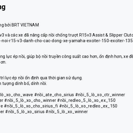
ng
hãng bởi BRT VIETNAM
v3 và các xe đã nâng cấp nồi chống trượt R15v3 Assist & Slipper Clut
-bo-noi-r15-v3-danh-cho-cac-dong-xe-yamaha-exciter-150-exciter-135
tăng lực ép nồi, giúp bộ nồi truyền công suất cao hơn, ổn định hơn, xe đ
hơn.
rì lực ép nồi ổn định qua thời gian sử dụng.
 tượng dính bố, dính nồi.
_lò_xo_cho_wave #nồi_ate_cho_sirius #nồi_5_lò_xo_ctr_winner
er #nồi_5_lò_xo_cho_winner #nồi_redleo_5_lò_xo_ex_150
 #nồi_5_lò_xo_cho_sirius_fi #nồi_5_lò_xo_redleo_ex_150
r #nồi_5_lò_xo_sirius #nồi_5_lò_xo_winner