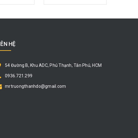
IÊN HỆ
54 Đường B, Khu ADC, Phú Thạnh, Tân Phú, HCM
0936.721.299
mrtruongthanhdo@gmail.com