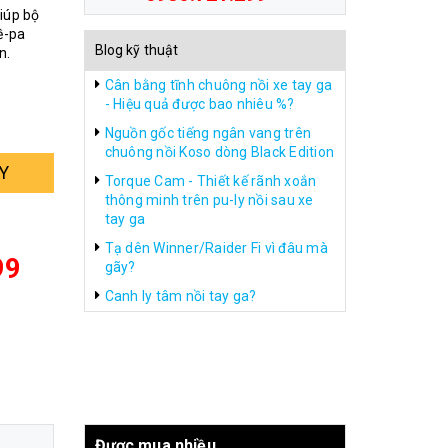
giúp bộ
ề-pa
Blog kỹ thuật
n.
Cân bằng tĩnh chuông nồi xe tay ga
- Hiệu quả được bao nhiêu %?
Nguồn gốc tiếng ngân vang trên
chuông nồi Koso dòng Black Edition
Y
Torque Cam - Thiết kế rãnh xoắn
thông minh trên pu-ly nồi sau xe
tay ga
Tạ dên Winner/Raider Fi vì đâu mà
99
gãy?
Canh ly tâm nồi tay ga?
Được mua nhiều