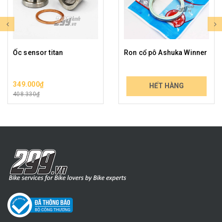
Ốc sensor titan
Ron cổ pô Ashuka Winner
349.000₫
24.900₫
HẾT HÀNG
408.330₫
29.133₫