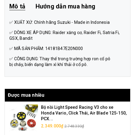
Mô tả
Hướng dẫn mua hàng
✅ XUẤT XỨ: Chính hãng Suzuki - Made in Indonesia
✅ DÒNG XE ÁP DỤNG: Raider xăng cơ, Raider Fi, Satria Fi,
GSX, Bandit
✅ MÃ SẢN PHẨM: 14181B47E20N000
✅ CÔNG DỤNG: Thay thế trong trường hợp ron cổ pô
bị cháy, biến dạng làm xì khí thải ở cổ pô.
Được mua nhiều
Bộ nồi Light Speed Racing V3 cho xe
Honda Vario, Click Thái, Air Blade 125-150,
PCX...
2.349.000₫
2.748.330₫