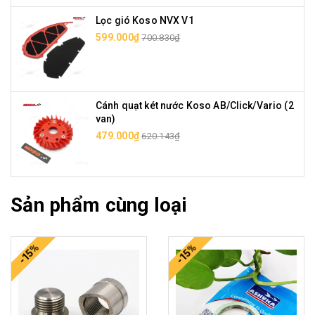
Lọc gió Koso NVX V1
599.000₫
700.830₫
Cánh quạt két nước Koso AB/Click/Vario (2
van)
479.000₫
620.143₫
Sản phẩm cùng loại
-15%
-15%