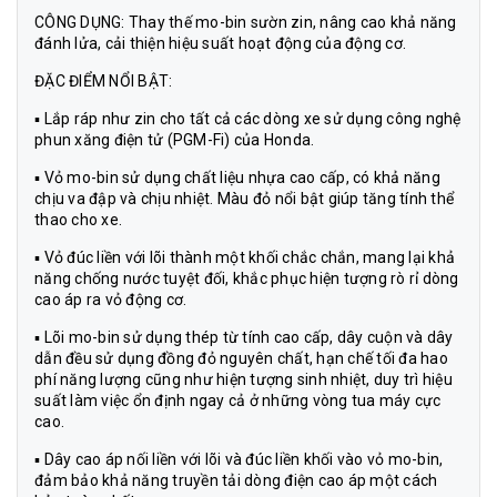
CÔNG DỤNG: Thay thế mo-bin sườn zin, nâng cao khả năng
đánh lửa, cải thiện hiệu suất hoạt động của động cơ.
ĐẶC ĐIỂM NỔI BẬT:
▪ Lắp ráp như zin cho tất cả các dòng xe sử dụng công nghệ
phun xăng điện tử (PGM-Fi) của Honda.
▪ Vỏ mo-bin sử dụng chất liệu nhựa cao cấp, có khả năng
chịu va đập và chịu nhiệt. Màu đỏ nổi bật giúp tăng tính thể
thao cho xe.
▪ Vỏ đúc liền với lõi thành một khối chắc chắn, mang lại khả
năng chống nước tuyệt đối, khắc phục hiện tượng rò rỉ dòng
cao áp ra vỏ động cơ.
▪ Lõi mo-bin sử dụng thép từ tính cao cấp, dây cuộn và dây
dẫn đều sử dụng đồng đỏ nguyên chất, hạn chế tối đa hao
phí năng lượng cũng như hiện tượng sinh nhiệt, duy trì hiệu
suất làm việc ổn định ngay cả ở những vòng tua máy cực
cao.
▪ Dây cao áp nối liền với lõi và đúc liền khối vào vỏ mo-bin,
đảm bảo khả năng truyền tải dòng điện cao áp một cách