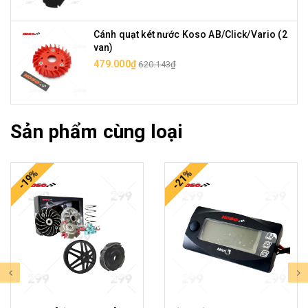
Cánh quạt két nước Koso AB/Click/Vario (2
van)
479.000₫
620.143₫
Sản phẩm cùng loại
-19%
-21%