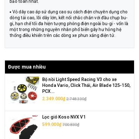
bảo toàn nhất.
▪ Vỏ dây cao áp sử dụng cao su cách điện chuyên dụng cho
dòng tải cao, lõi dây lớn, kết nối chắc chắn với đầu chụp bu-
gi, hạn chế tối đa hiện tượng phóng điện ngoài bu-gi - vốn là
một trong những nguyên nhân phổ biến gây hư hỏng hệ
thống điều khiển trên các dòng xe phun xăng điện tử.
Được mua nhiều
Bộ nồi Light Speed Racing V3 cho xe
Honda Vario, Click Thái, Air Blade 125-150,
PCX...
2.349.000₫
2.748.330₫
Lọc gió Koso NVX V1
599.000₫
700.830₫