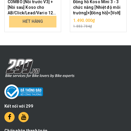
COMBO [Nồi trước V3] +
Đồng hồ Koso Mini 3 - 3
[Nồi sau] Koso cho
chức năng [Nhiệt độ môi
AB/Click/Lead/Vario 125-
trường]+[Đồng hồ]+[Volt]
150 (2 van)
3.998.000₫
1.490.000₫
HẾT HÀNG
4.934.054₫
1.883.784₫
Kết nối với 299
Chấp nhận thanh toán