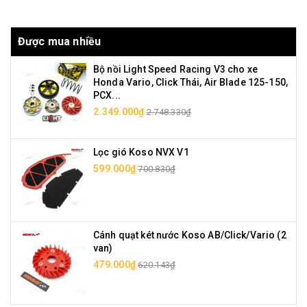
Được mua nhiều
Bộ nồi Light Speed Racing V3 cho xe
Honda Vario, Click Thái, Air Blade 125-150,
PCX...
2.349.000₫
2.748.330₫
Lọc gió Koso NVX V1
599.000₫
700.830₫
Cánh quạt két nước Koso AB/Click/Vario (2
van)
479.000₫
620.143₫