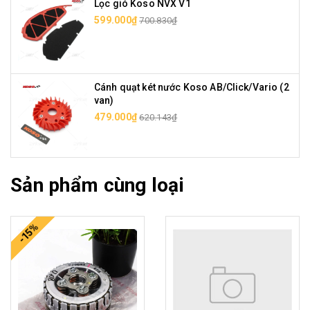
Lọc gió Koso NVX V1
599.000₫
700.830₫
Cánh quạt két nước Koso AB/Click/Vario (2
van)
479.000₫
620.143₫
Sản phẩm cùng loại
-15%