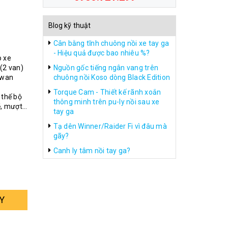
Blog kỹ thuật
Cân bằng tĩnh chuông nồi xe tay ga
- Hiệu quả được bao nhiêu %?
o xe
(2 van)
Nguồn gốc tiếng ngân vang trên
iwan
chuông nồi Koso dòng Black Edition
Torque Cam - Thiết kế rãnh xoắn
thế bộ
thông minh trên pu-ly nồi sau xe
, mượt...
tay ga
Tạ dên Winner/Raider Fi vì đâu mà
gãy?
Canh ly tâm nồi tay ga?
Y