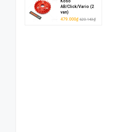
Koso
AB/Click/Vario (2
van)
479.000₫
620.143₫