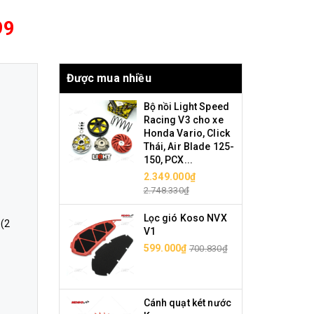
99
Được mua nhiều
Bộ nồi Light Speed
Racing V3 cho xe
Honda Vario, Click
Thái, Air Blade 125-
150, PCX...
2.349.000₫
2.748.330₫
Lọc gió Koso NVX
(2
V1
599.000₫
700.830₫
Cánh quạt két nước