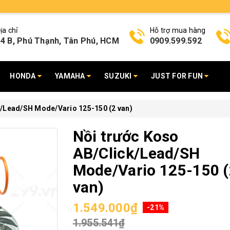
ịa chỉ
Hỗ trợ mua hàng
4 B, Phú Thạnh, Tân Phú, HCM
0909.599.592
HONDA
YAMAHA
SUZUKI
JUST FOR FUN
k/Lead/SH Mode/Vario 125-150 (2 van)
Nồi trước Koso
AB/Click/Lead/SH
Mode/Vario 125-150 (
van)
1.549.000₫
-21%
1.955.541₫