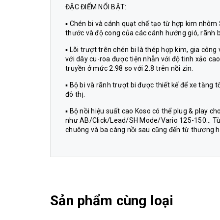
ĐẶC ĐIỂM NỔI BẬT:
▪ Chén bi và cánh quạt chế tạo từ hợp kim nhôm Si
thước và độ cong của các cánh hướng gió, rãnh bi.
▪ Lõi trượt trên chén bi là thép hợp kim, gia cô
với dây cu-roa được tiện nhẵn với độ tinh xảo ca
truyền ở mức 2.98 so với 2.8 trên nồi zin.
▪ Bộ bi và rãnh trượt bi được thiết kế để xe tă
đô thị.
▪ Bộ nồi hiệu suất cao Koso có thể plug & play 
như AB/Click/Lead/SH Mode/Vario 125-150... Tùy 
chuông và ba càng nồi sau cũng đến từ thương hi
Sản phẩm cùng loại