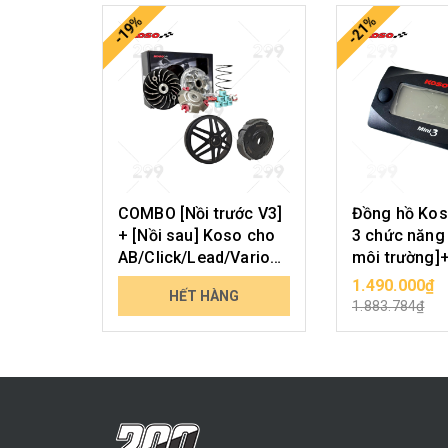
-19%
-21%
COMBO [Nồi trước V3]
Đồng hồ Koso
+ [Nồi sau] Koso cho
3 chức năng 
AB/Click/Lead/Vario
môi trường]
125-150 (2 van)
hồ]+[Volt]
3.998.000₫
1.490.000₫
HẾT HÀNG
CHỌN SẢ
4.934.054₫
1.883.784₫