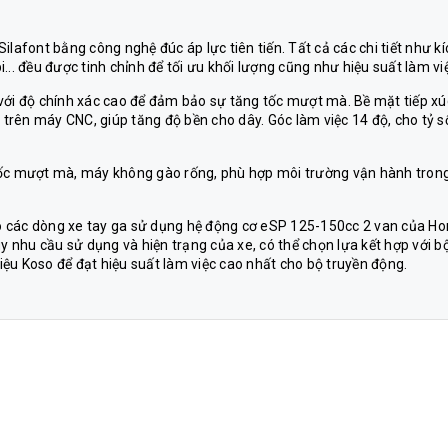
lafont bằng công nghệ đúc áp lực tiên tiến. Tất cả các chi tiết như kí
.. đều được tinh chỉnh để tối ưu khối lượng cũng như hiệu suất làm vi
ng với độ chính xác cao để đảm bảo sự tăng tốc mượt mà. Bề mặt tiếp xú
o trên máy CNC, giúp tăng độ bền cho dây. Góc làm việc 14 độ, cho tỷ s
ng tốc mượt mà, máy không gào rống, phù hợp môi trường vận hành tron
cho các dòng xe tay ga sử dụng hệ động cơ eSP 125-150cc 2 van của H
nhu cầu sử dụng và hiện trạng của xe, có thể chọn lựa kết hợp với b
ệu Koso để đạt hiệu suất làm việc cao nhất cho bộ truyền động.