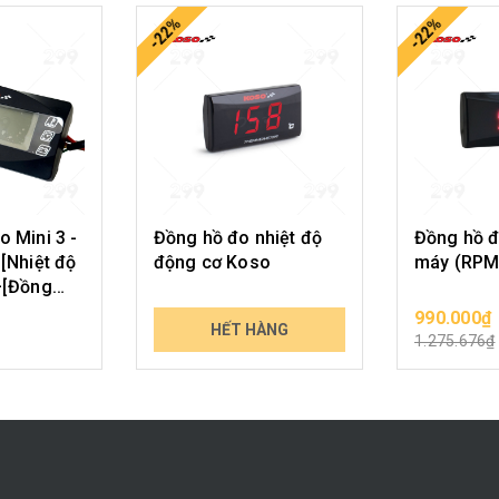
-22%
-22%
 Mini 3 -
Đồng hồ đo nhiệt độ
Đồng hồ đ
[Nhiệt độ
động cơ Koso
máy (RPM
+[Đồng
990.000₫
990.000₫
N PHẨM
HẾT HÀNG
CHỌN 
1.275.676₫
1.275.676₫