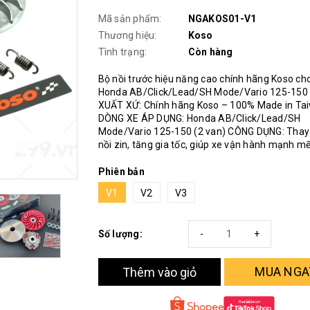
Mã sản phẩm:
NGAKOS01-V1
Thương hiệu:
Koso
Tình trạng:
Còn hàng
Bộ nồi trước hiệu năng cao chính hãng Koso ch
Honda AB/Click/Lead/SH Mode/Vario 125-150 
XUẤT XỨ: Chính hãng Koso – 100% Made in Ta
DÒNG XE ÁP DỤNG: Honda AB/Click/Lead/SH
Mode/Vario 125-150 (2 van) CÔNG DỤNG: Thay 
nồi zin, tăng gia tốc, giúp xe vận hành mạnh mẽ
Phiên bản
V1
V2
V3
Số lượng:
-
+
MUA NGA
Thêm vào giỏ