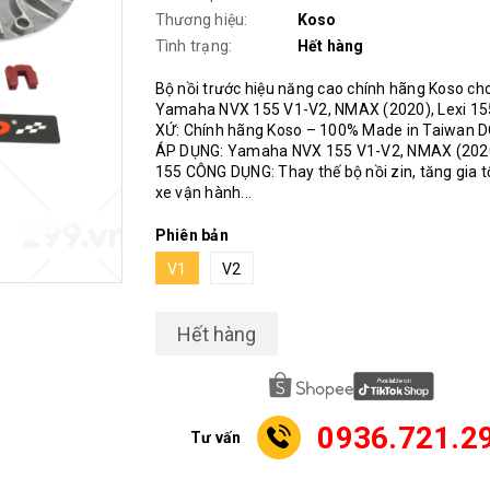
Thương hiệu:
Koso
Tình trạng:
Hết hàng
Bộ nồi trước hiệu năng cao chính hãng Koso ch
Yamaha NVX 155 V1-V2, NMAX (2020), Lexi 1
XỨ: Chính hãng Koso – 100% Made in Taiwan 
ÁP DỤNG: Yamaha NVX 155 V1-V2, NMAX (2020
155 CÔNG DỤNG: Thay thế bộ nồi zin, tăng gia t
xe vận hành...
Phiên bản
V1
V2
Hết hàng
0936.721.2
Tư vấn