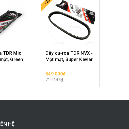
-23%
-23%
a TDR Mio
Dây cu-roa TDR NVX -
Lọc gi
 mặt, Green
Một mặt, Super Kevlar
NMAX 1
549.000₫
549.00
SẢN PHẨM
CHỌN SẢN PHẨM
710.143₫
710.143
IÊN HỆ