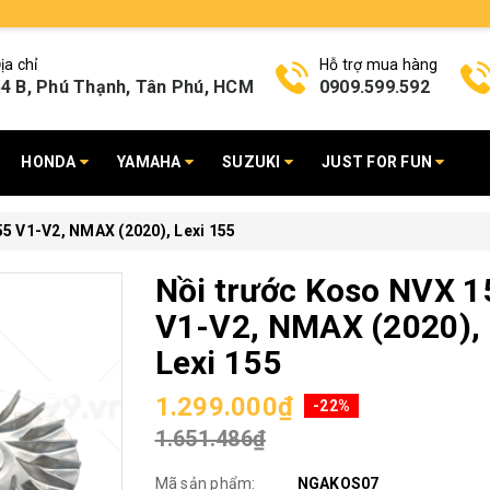
ịa chỉ
Hỗ trợ mua hàng
4 B, Phú Thạnh, Tân Phú, HCM
0909.599.592
HONDA
YAMAHA
SUZUKI
JUST FOR FUN
5 V1-V2, NMAX (2020), Lexi 155
Nồi trước Koso NVX 1
V1-V2, NMAX (2020),
Lexi 155
1.299.000₫
-22%
1.651.486₫
Mã sản phẩm:
NGAKOS07