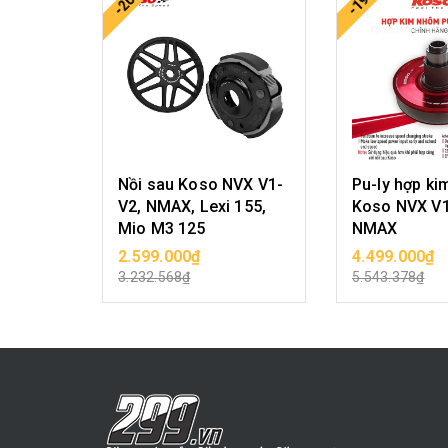
-20%
-19%
Nồi sau Koso NVX V1-
Pu-ly hợp k
V2, NMAX, Lexi 155,
Koso NVX V1
Mio M3 125
NMAX
2.599.000₫
4.499.000₫
CHỌN SẢN PHẨM
CHỌN SẢ
3.232.568₫
5.543.378₫