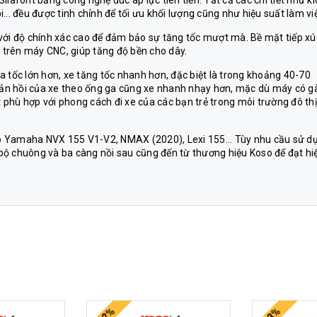
lafont bằng công nghệ đúc áp lực tiên tiến. Tất cả các chi tiết như kí
.. đều được tinh chỉnh để tối ưu khối lượng cũng như hiệu suất làm vi
ng với độ chính xác cao để đảm bảo sự tăng tốc mượt mà. Bề mặt tiếp xú
o trên máy CNC, giúp tăng độ bền cho dây.
gia tốc lớn hơn, xe tăng tốc nhanh hơn, đặc biệt là trong khoảng 40-70
ản hồi của xe theo ống ga cũng xe nhanh nhạy hơn, mặc dù máy có g
t phù hợp với phong cách đi xe của các bạn trẻ trong môi trường đô thị
cho Yamaha NVX 155 V1-V2, NMAX (2020), Lexi 155... Tùy nhu cầu sử d
i bộ chuông và ba càng nồi sau cũng đến từ thương hiệu Koso để đạt hi