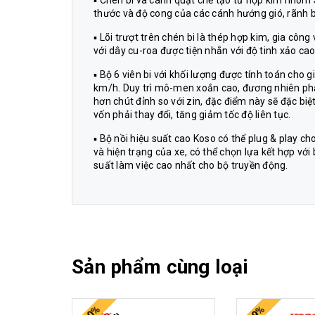
▪ Chén bi và cánh quạt chế tạo từ hợp kim nhôm Si
thước và độ cong của các cánh hướng gió, rãnh bi.
▪ Lõi trượt trên chén bi là thép hợp kim, gia cô
với dây cu-roa được tiện nhẵn với độ tinh xảo ca
▪ Bộ 6 viên bi với khối lượng được tính toán cho 
km/h. Duy trì mô-men xoắn cao, đương nhiên ph
hơn chút đỉnh so với zin, đặc điểm này sẽ đặc biệ
vốn phải thay đổi, tăng giảm tốc độ liên tục.
▪ Bộ nồi hiệu suất cao Koso có thể plug & play 
và hiện trạng của xe, có thể chọn lựa kết hợp vớ
suất làm việc cao nhất cho bộ truyền động.
Sản phẩm cùng loại