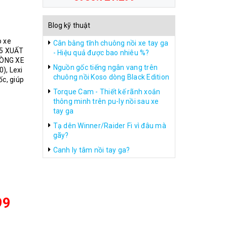
Blog kỹ thuật
o xe
Cân bằng tĩnh chuông nồi xe tay ga
55 XUẤT
- Hiệu quả được bao nhiêu %?
DÒNG XE
Nguồn gốc tiếng ngân vang trên
), Lexi
chuông nồi Koso dòng Black Edition
ốc, giúp
Torque Cam - Thiết kế rãnh xoắn
thông minh trên pu-ly nồi sau xe
tay ga
Tạ dên Winner/Raider Fi vì đâu mà
gãy?
Canh ly tâm nồi tay ga?
99