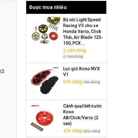
Được mua nhiều
Bộ nồi Light Speed
Racing V3 cho xe
Honda Vario, Click
Thái, Air Blade 125-
150, PCX...
2.349.000₫
2.748.330₫
Lọc gió Koso NVX
(2
V1
599.000₫
700.830₫
Cánh quạt két nước
Koso
AB/Click/Vario (2
van)
479.000₫
620.143₫