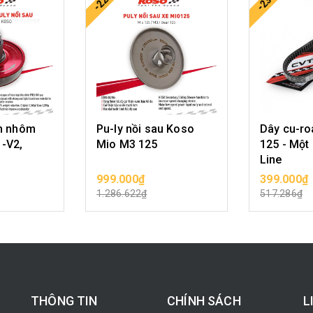
-22%
-23%
im nhôm
Pu-ly nồi sau Koso
Dây cu-ro
-V2,
Mio M3 125
125 - Một
Line
999.000₫
399.000₫
N PHẨM
CHỌN SẢN PHẨM
CHỌN 
1.286.622₫
517.286₫
THÔNG TIN
CHÍNH SÁCH
L