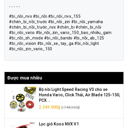
- - - - -
#bi_nồi_nvx #bi_nồi #bi_nồi_nvx_155
#chén_bi_nồi_trước #bi_nồi_zin #bi_nồi_yamaha
#chén_bi_nồi_trước_nvx #chén_bi #chén_bi_nồi
#bi_nồi_vario #bi_nồi_zin_vario_150_bao_nhiều_gam
#bi_nồi_sh_mode #bi_nồi_bando #bi_nồi_ab_125
#bi_nồi_vision #bi_nồi_xe_tay_ga #bi_nồi_light
#bi_nồi_zin_vario_150
Được mua nhiều
Bộ nồi Light Speed Racing V3 cho xe
Honda Vario, Click Thái, Air Blade 125-150,
PCX...
2.349.000₫
2.748.330₫
Lọc gió Koso NVX V1