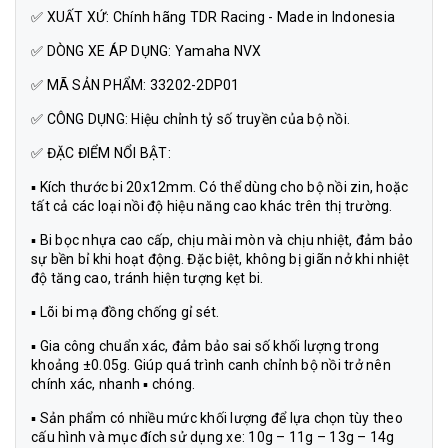
✅ XUẤT XỨ: Chính hãng TDR Racing - Made in Indonesia
✅ DÒNG XE ÁP DỤNG: Yamaha NVX
✅ MÃ SẢN PHẨM: 33202-2DP01
✅ CÔNG DỤNG: Hiệu chỉnh tỷ số truyền của bộ nồi.
✅ ĐẶC ĐIỂM NỔI BẬT:
▪ Kích thước bi 20x12mm. Có thể dùng cho bộ nồi zin, hoặc
tất cả các loại nồi độ hiệu năng cao khác trên thị trường.
▪ Bi bọc nhựa cao cấp, chịu mài mòn và chịu nhiệt, đảm bảo
sự bền bỉ khi hoạt động. Đặc biệt, không bị giãn nở khi nhiệt
độ tăng cao, tránh hiện tượng kẹt bi.
▪ Lõi bi mạ đồng chống gỉ sét.
▪ Gia công chuẩn xác, đảm bảo sai số khối lượng trong
khoảng ±0.05g. Giúp quá trình canh chỉnh bộ nồi trở nên
chính xác, nhanh ▪ chóng.
▪ Sản phẩm có nhiều mức khối lượng để lựa chọn tùy theo
cấu hình và mục đích sử dụng xe: 10g – 11g – 13g – 14g