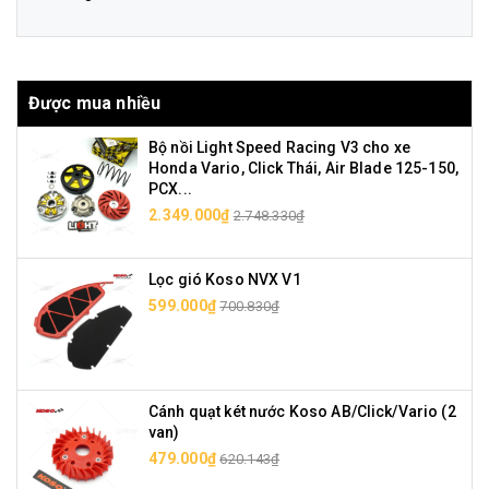
Được mua nhiều
Bộ nồi Light Speed Racing V3 cho xe
Honda Vario, Click Thái, Air Blade 125-150,
PCX...
2.349.000₫
2.748.330₫
Lọc gió Koso NVX V1
599.000₫
700.830₫
Cánh quạt két nước Koso AB/Click/Vario (2
van)
479.000₫
620.143₫