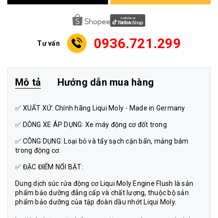
0936.721.299
Tư vấn
Mô tả
Hướng dẫn mua hàng
✅ XUẤT XỨ: Chính hãng Liqui Moly - Made in Germany
✅ DÒNG XE ÁP DỤNG: Xe máy động cơ đốt trong
✅ CÔNG DỤNG: Loại bỏ và tẩy sạch cặn bẩn, mảng bám
trong động cơ.
✅ ĐẶC ĐIỂM NỔI BẬT:
Dung dịch súc rửa động cơ Liqui Moly Engine Flush là sản
phẩm bảo dưỡng đẳng cấp và chất lượng, thuộc bộ sản
phẩm bảo dưỡng của tập đoàn dầu nhớt Liqui Moly.