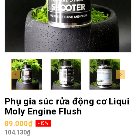
Phụ gia súc rửa động cơ Liqui
Moly Engine Flush
89.000₫
-15%
104.130₫