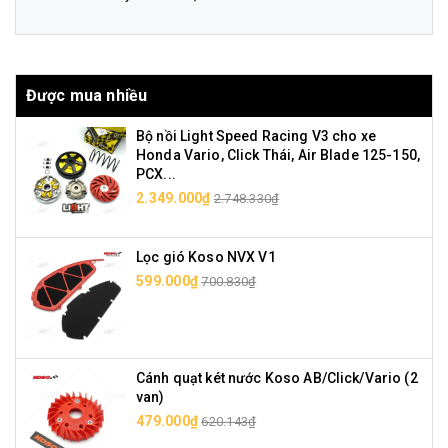
Được mua nhiều
Bộ nồi Light Speed Racing V3 cho xe
Honda Vario, Click Thái, Air Blade 125-150,
PCX...
2.349.000₫
2.748.330₫
Lọc gió Koso NVX V1
599.000₫
700.830₫
Cánh quạt két nước Koso AB/Click/Vario (2
van)
479.000₫
620.143₫