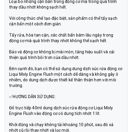
Loại bỏ những cặn bẩn trong động cơ mà trong quá trình
thay dầu nhớt không sạch hết.
Với công thức chế tạo đặc biệt, sản phẩm có thể tẩy sạch
cặn bẩn một cách đơn giản.
Tẩy rửa, hòa tan cặn, các chất bẩn bám lâu ngày trong
động cơ mà quá trình thay nhớt không thể sạch hết.
Bảo vệ động cơ không bị mài mòn, tăng hiệu suất và cải
thiện quá trình bôi trơn của dầu nhớt.
Bên cạnh đó, bạn có thể sử dụng dung dịch súc rửa động cơ
Liqui Moly Engine Flush một cách dễ dàng và không gây ô
nhiễm, do dung dịch được thiết kế thân thiện hơn với môi
trường.
✅HƯỚNG DẪN SỬ DỤNG:
Đổ trực tiếp 40ml dung dịch súc rửa động cơ Liqui Moly
Engine Flush vào động cơ có dung tích nhớt 1 lít.
Khởi động và chạy không tải khoảng 10 phút, sau đó xả
nhớt cũ rồi thay nhớt và lọc mới.