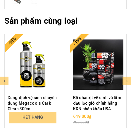
Sản phẩm cùng loại
-15%
-15%
Dung dịch vệ sinh chuyên
Bộ chai xịt vệ sinh và tẩm
dụng Megacools Carb
dầu lọc gió chính hãng
Clean 300ml
K&N nhập khẩu USA
95.000₫
649.000₫
HẾT HÀNG
111.150₫
759.330₫