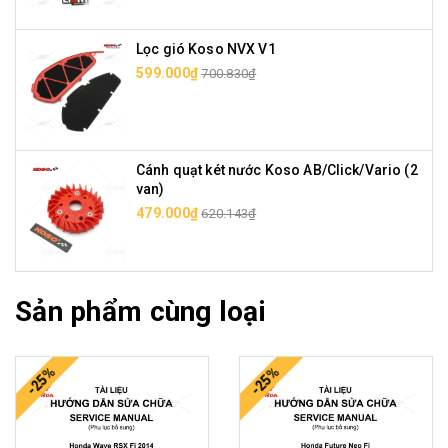
Lọc gió Koso NVX V1
599.000₫
700.830₫
Cánh quạt két nước Koso AB/Click/Vario (2
van)
479.000₫
620.143₫
Sản phẩm cùng loại
-25%
-25%