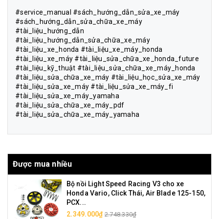
#service_manual #sách_hướng_dẫn_sửa_xe_máy
#sách_hướng_dẫn_sửa_chữa_xe_máy
#tài_liệu_hướng_dẫn
#tài_liệu_hướng_dẫn_sửa_chữa_xe_máy
#tài_liệu_xe_honda #tài_liệu_xe_máy_honda
#tài_liệu_xe_máy #tài_liệu_sửa_chữa_xe_honda_future
#tài_liệu_kỹ_thuật #tài_liệu_sửa_chữa_xe_máy_honda
#tài_liệu_sửa_chữa_xe_máy #tài_liệu_học_sửa_xe_máy
#tài_liệu_sửa_xe_máy #tài_liệu_sửa_xe_máy_fi
#tài_liệu_sửa_xe_máy_yamaha
#tài_liệu_sửa_chữa_xe_máy_pdf
#tài_liệu_sửa_chữa_xe_máy_yamaha
Được mua nhiều
Bộ nồi Light Speed Racing V3 cho xe
Honda Vario, Click Thái, Air Blade 125-150,
PCX...
2.349.000₫
2.748.330₫