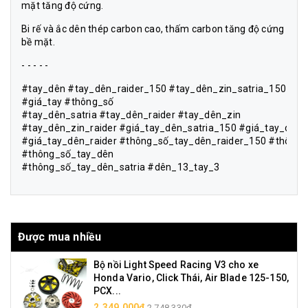
mặt tăng độ cứng.
Bi rế và ắc dên thép carbon cao, thấm carbon tăng độ cứng
bề mặt.
- - - - -
#tay_dên #tay_dên_raider_150 #tay_dên_zin_satria_150
#giá_tay #thông_số
#tay_dên_satria #tay_dên_raider #tay_dên_zin
#tay_dên_zin_raider #giá_tay_dên_satria_150 #giá_tay_dên
#giá_tay_dên_raider #thông_số_tay_dên_raider_150 #thông_
#thông_số_tay_dên
#thông_số_tay_dên_satria #dên_13_tay_3
Được mua nhiều
Bộ nồi Light Speed Racing V3 cho xe
Honda Vario, Click Thái, Air Blade 125-150,
PCX...
2.349.000₫
2.748.330₫