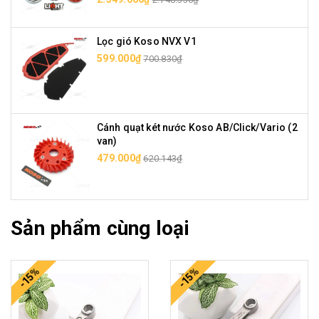
Lọc gió Koso NVX V1
599.000₫
700.830₫
Cánh quạt két nước Koso AB/Click/Vario (2
van)
479.000₫
620.143₫
Sản phẩm cùng loại
-15%
-15%