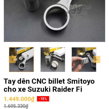
Tay dên CNC billet Smitoyo
cho xe Suzuki Raider Fi
1.449.000₫
-15%
1.695.330₫