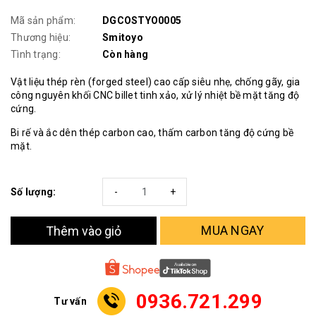
Mã sản phẩm:
DGCOSTYO0005
Thương hiệu:
Smitoyo
Tình trạng:
Còn hàng
Vật liệu thép rèn (forged steel) cao cấp siêu nhẹ, chống gãy, gia
công nguyên khối CNC billet tinh xảo, xử lý nhiệt bề mặt tăng độ
cứng.
Bi rế và ắc dên thép carbon cao, thấm carbon tăng độ cứng bề
mặt.
Số lượng:
-
+
MUA NGAY
Thêm vào giỏ
0936.721.299
Tư vấn