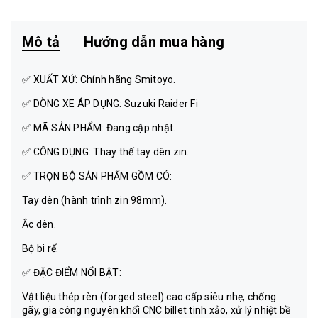
Mô tả
Hướng dẫn mua hàng
✅ XUẤT XỨ: Chính hãng Smitoyo.
✅ DÒNG XE ÁP DỤNG: Suzuki Raider Fi
✅ MÃ SẢN PHẨM: Đang cập nhật.
✅ CÔNG DỤNG: Thay thế tay dên zin.
✅ TRỌN BỘ SẢN PHẨM GỒM CÓ:
Tay dên (hành trình zin 98mm).
Ắc dên.
Bộ bi rế.
✅ ĐẶC ĐIỂM NỔI BẬT:
Vật liệu thép rèn (forged steel) cao cấp siêu nhẹ, chống
gãy, gia công nguyên khối CNC billet tinh xảo, xử lý nhiệt bề