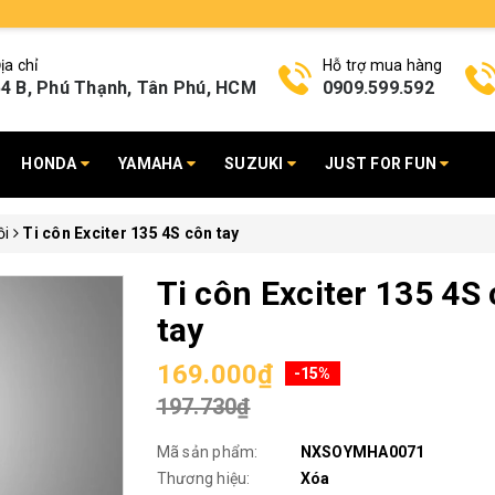
ịa chỉ
Hỗ trợ mua hàng
4 B, Phú Thạnh, Tân Phú, HCM
0909.599.592
HONDA
YAMAHA
SUZUKI
JUST FOR FUN
ồi
Ti côn Exciter 135 4S côn tay
Ti côn Exciter 135 4S
tay
169.000₫
-15%
197.730₫
Mã sản phẩm:
NXSOYMHA0071
Thương hiệu:
Xóa