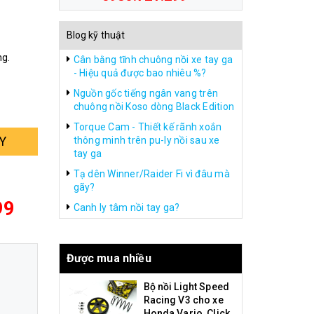
Blog kỹ thuật
ng.
Cân bằng tĩnh chuông nồi xe tay ga
- Hiệu quả được bao nhiêu %?
Nguồn gốc tiếng ngân vang trên
chuông nồi Koso dòng Black Edition
Torque Cam - Thiết kế rãnh xoắn
Y
thông minh trên pu-ly nồi sau xe
tay ga
Tạ dên Winner/Raider Fi vì đâu mà
gãy?
99
Canh ly tâm nồi tay ga?
Được mua nhiều
Bộ nồi Light Speed
Racing V3 cho xe
Honda Vario, Click