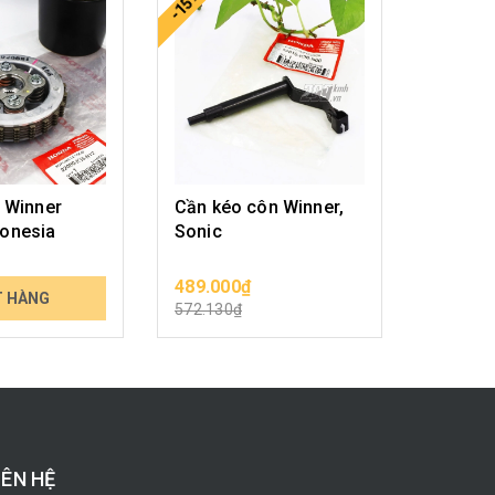
-15%
i Winner
Cần kéo côn Winner,
Cần kéo
onesia
Sonic
₫
489.000₫
Liên hệ
T HÀNG
CHỌN SẢN PHẨM
572.130₫
IÊN HỆ