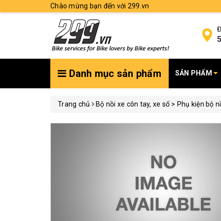
Chào mừng bạn đến với 299.vn
Đ
5
Danh mục sản phẩm
SẢN PHẨM
Trang chủ
Bộ nồi xe côn tay, xe số > Phụ kiện bộ n