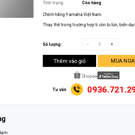
Tình trạng:
Còn hàng
Chính hãng Yamaha Việt Nam.
Thay thế trong trường hợp ti côn bị lún, biến dạ
Số lượng:
-
+
MUA NGA
Thêm vào giỏ
0936.721.2
Tư vấn
ng
 Nam