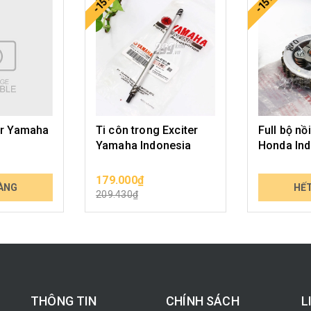
-15%
-15%
er Yamaha
Ti côn trong Exciter
Full bộ nồ
Yamaha Indonesia
Honda Ind
179.000₫
1.790.000
ÀNG
CHỌN SẢN PHẨM
HẾ
209.430₫
2.094.300₫
THÔNG TIN
CHÍNH SÁCH
L