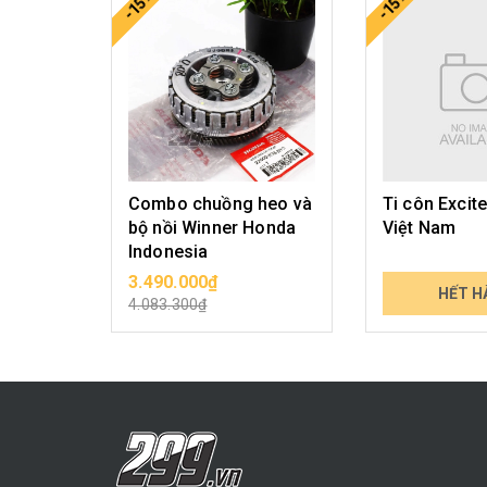
-15%
-15%
Combo chuồng heo và
Ti côn Excit
bộ nồi Winner Honda
Việt Nam
Indonesia
3.490.000₫
179.000₫
CHỌN SẢN PHẨM
HẾT H
4.083.300₫
209.430₫