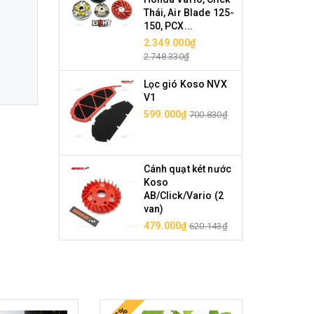
Thái, Air Blade 125-
150, PCX...
2.349.000₫
2.748.330₫
Lọc gió Koso NVX
V1
599.000₫
700.830₫
Cánh quạt két nước
Koso
AB/Click/Vario (2
van)
479.000₫
620.143₫