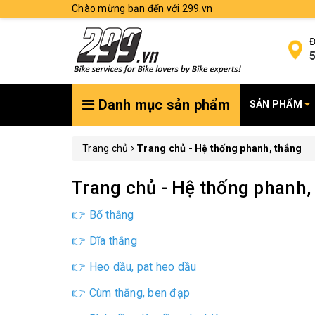
Chào mừng bạn đến với 299.vn
Đ
5
Danh mục sản phẩm
SẢN PHẨM
Trang chủ
Trang chủ - Hệ thống phanh, thắng
Trang chủ - Hệ thống phanh,
👉 Bố thắng
👉 Dĩa thắng
👉 Heo dầu, pat heo dầu
👉 Cùm thắng, ben đạp