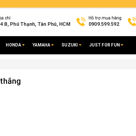
ịa chỉ
Hỗ trợ mua hàng
4 B, Phú Thạnh, Tân Phú, HCM
0909.599.592
HONDA
YAMAHA
SUZUKI
JUST FOR FUN
 thắng