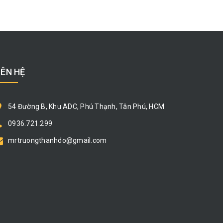
IÊN HỆ
54 Đường B, Khu ADC, Phú Thạnh, Tân Phú, HCM
0936.721.299
mrtruongthanhdo@gmail.com