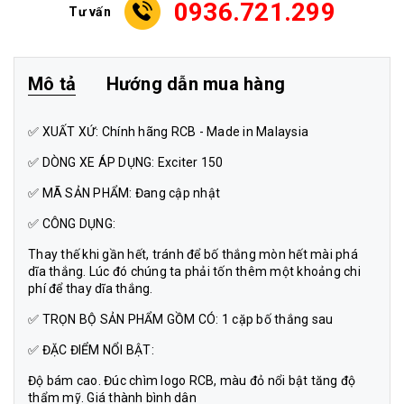
0936.721.299
Tư vấn
Mô tả
Hướng dẫn mua hàng
✅ XUẤT XỨ: Chính hãng RCB - Made in Malaysia
✅ DÒNG XE ÁP DỤNG: Exciter 150
✅ MÃ SẢN PHẨM: Đang cập nhật
✅ CÔNG DỤNG:
Thay thế khi gần hết, tránh để bố thắng mòn hết mài phá
dĩa thắng. Lúc đó chúng ta phải tốn thêm một khoảng chi
phí để thay dĩa thắng.
✅ TRỌN BỘ SẢN PHẨM GỒM CÓ: 1 cặp bố thắng sau
✅ ĐẶC ĐIỂM NỔI BẬT:
Độ bám cao. Đúc chìm logo RCB, màu đỏ nổi bật tăng độ
thẩm mỹ. Giá thành bình dân