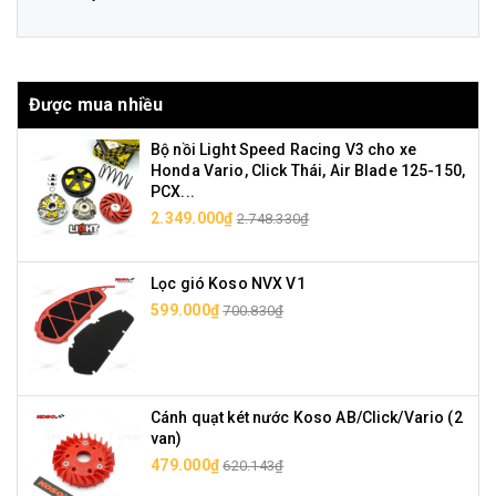
Được mua nhiều
Bộ nồi Light Speed Racing V3 cho xe
Honda Vario, Click Thái, Air Blade 125-150,
PCX...
2.349.000₫
2.748.330₫
Lọc gió Koso NVX V1
599.000₫
700.830₫
Cánh quạt két nước Koso AB/Click/Vario (2
van)
479.000₫
620.143₫