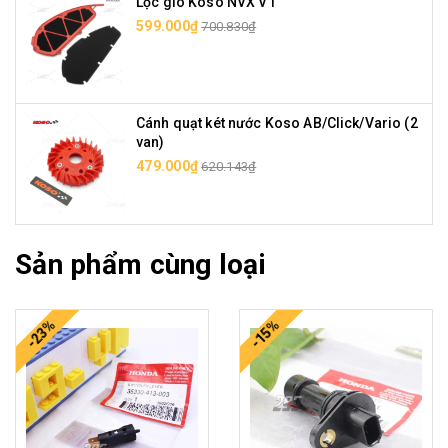
Lọc gió Koso NVX V1
599.000₫
700.830₫
Cánh quạt két nước Koso AB/Click/Vario (2
van)
479.000₫
620.143₫
Sản phẩm cùng loại
-23%
-15%