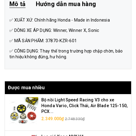
Mô tả
Hướng dẫn mua hàng
✅ XUẤT XỨ: Chính hãng Honda - Made in Indonesia
✅ DÒNG XE ÁP DỤNG: Winner, Winner X, Sonic
✅ MÃ SẢN PHẨM: 37870-KZR-601
✅ CÔNG DỤNG: Thay thế trong trường hợp chập chờn, báo
tin hiệu không đúng, hư hỏng.
Được mua nhiều
Bộ nồi Light Speed Racing V3 cho xe
Honda Vario, Click Thái, Air Blade 125-150,
PCX...
2.349.000₫
2.748.330₫