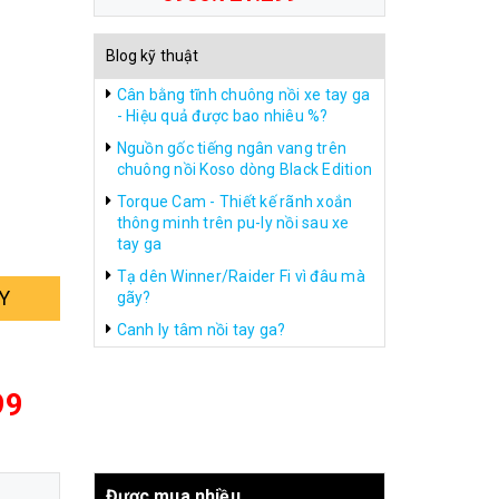
Blog kỹ thuật
Cân bằng tĩnh chuông nồi xe tay ga
- Hiệu quả được bao nhiêu %?
Nguồn gốc tiếng ngân vang trên
chuông nồi Koso dòng Black Edition
Torque Cam - Thiết kế rãnh xoắn
thông minh trên pu-ly nồi sau xe
tay ga
Tạ dên Winner/Raider Fi vì đâu mà
Y
gãy?
Canh ly tâm nồi tay ga?
99
Được mua nhiều