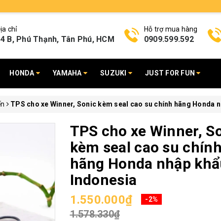
ịa chỉ
Hỗ trợ mua hàng
4 B, Phú Thạnh, Tân Phú, HCM
0909.599.592
HONDA
YAMAHA
SUZUKI
JUST FOR FUN
ến
TPS cho xe Winner, Sonic kèm seal cao su chính hãng Honda 
TPS cho xe Winner, S
kèm seal cao su chín
hãng Honda nhập khẩ
Indonesia
1.550.000₫
-2%
1.578.330₫