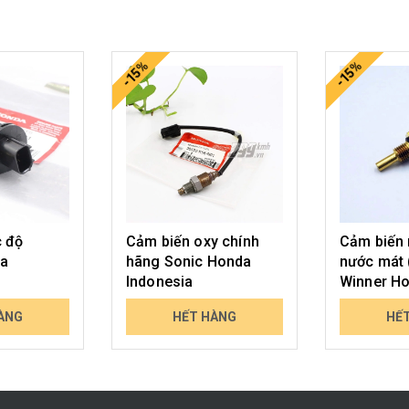
-15%
-15%
c độ
Cảm biến oxy chính
Cảm biến 
da
hãng Sonic Honda
nước mát 
Indonesia
Winner H
Indonesia
659.000₫
449.000₫
ÀNG
HẾT HÀNG
HẾ
771.030₫
525.330₫