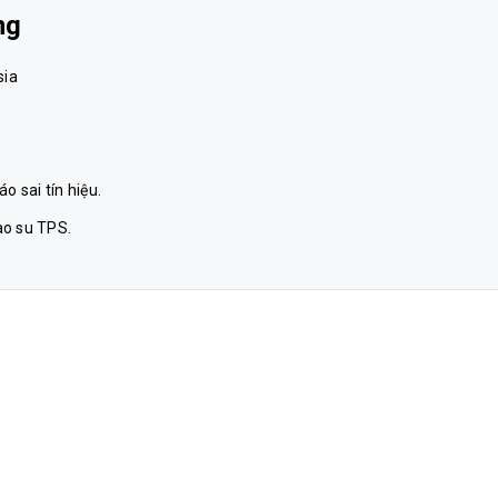
ng
sia
 sai tín hiệu.
o su TPS.