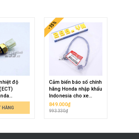
-15%
-15%
nhiệt độ
Cảm biến báo số chính
TPS Um
(ECT)
hãng Honda nhập khẩu
Exciter
onda
Indonesia cho xe
Winner, Sonic
849.000₫
949.00
T HÀNG
CHỌN SẢN PHẨM
993.330₫
1.110.3