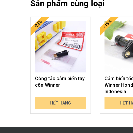
Sản phẩm cùng loại
-23%
-15%
Công tắc cảm biến tay
Cảm biến tố
côn Winner
Winner Hon
Indonesia
229.000₫
439.000₫
HẾT HÀNG
HẾT H
298.714₫
513.630₫