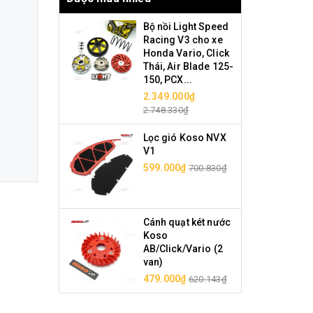
Bộ nồi Light Speed
Racing V3 cho xe
Honda Vario, Click
Thái, Air Blade 125-
150, PCX...
2.349.000₫
2.748.330₫
Lọc gió Koso NVX
V1
599.000₫
700.830₫
Cánh quạt két nước
Koso
AB/Click/Vario (2
van)
479.000₫
620.143₫