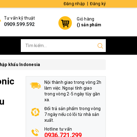
Đăng nhập
|
Đăng ký
Tư vấn kỹ thuật
Giỏ hàng
0909.599.592
(
) sản phẩm
nhập khẩu Indonesia
onic
Nội thành giao trong vòng 2h
làm việc. Ngoại tỉnh giao
h
trong vòng 2-5 ngày tùy gần
u
xa.
Đổi trả sản phẩm trong vòng
7 ngày nếu có lỗi từ nhà sản
xuất.
Hotline tư vấn
0936.721.299