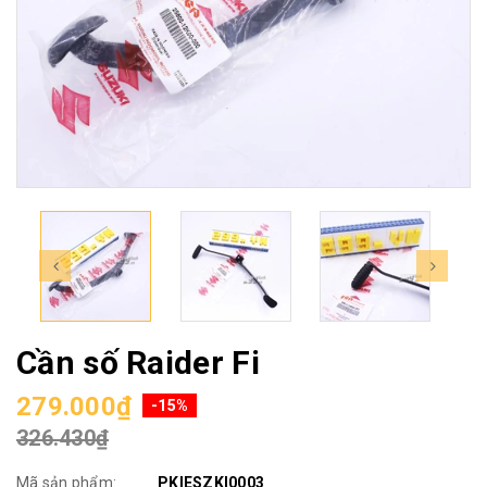
Cần số Raider Fi
279.000₫
-15%
326.430₫
Mã sản phẩm:
PKIESZKI0003