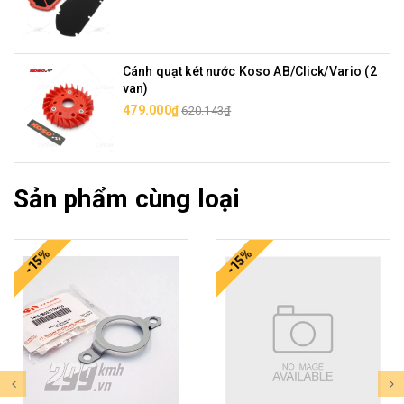
Cánh quạt két nước Koso AB/Click/Vario (2
van)
479.000₫
620.143₫
Sản phẩm cùng loại
-15%
-15%