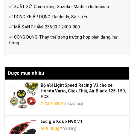
✅ XUẤT XỨ: Chính hãng Suzuki - Made in Indonesia
✅ DÒNG XE ÁP DỤNG: Raider Fi, Satria Fi
✅ MÃ SẢN PHẨM: 25600-12K00-000
✅ CÔNG DỤNG: Thay thế trong trường hợp biến dạng, hư
hỏng.
Được mua nhiều
Bộ nồi Light Speed Racing V3 cho xe
Honda Vario, Click Thái, Air Blade 125-150,
PCX...
2.349.000₫
2.748.330₫
Lọc gió Koso NVX V1
599.000₫
700.830₫