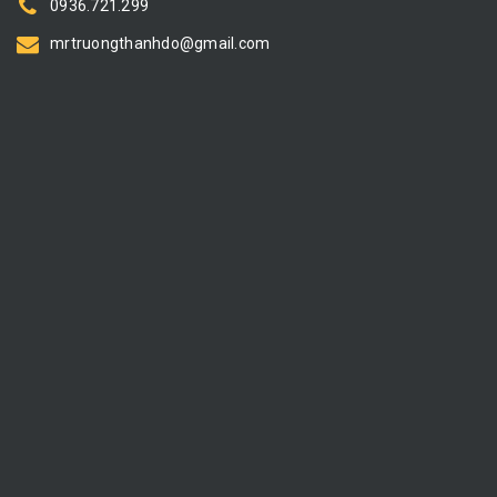
0936.721.299
mrtruongthanhdo@gmail.com