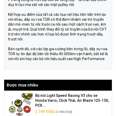
duy trì lực ma sát với các mặt pulley nồi.
Kết hợp ưu điểm của tất cả các loại vật liệu tiên tiến trên lại
với nhau, dây cu-roa TDR có thể đảm nhiệm vai trò truyền
dẫn mô-men từ nồi trước ra nồi sau một cách trọn vẹn, êm
ái, mượt mà. Quá trình thay đổi tỷ số truyền của bộ nồi CVT
trở nên chính xác hơn vì loại bỏ được tình trạng trượt dây,
trượt nồi.
Bên cạnh đó, với các lớp gia cường bên trong lõi, dây cu-roa
TDR tự tin đạt độ bền tối thiểu 40.000km vận hành, bất kể là
với nồi zin hay các bộ nồi hiệu suất cao High Performance.
Được mua nhiều
Bộ nồi Light Speed Racing V3 cho xe
Honda Vario, Click Thái, Air Blade 125-150,
PCX...
2.349.000₫
2.748.330₫