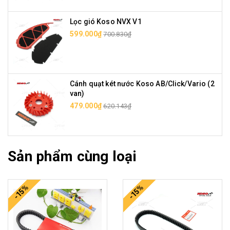
Lọc gió Koso NVX V1
599.000₫
700.830₫
Cánh quạt két nước Koso AB/Click/Vario (2
van)
479.000₫
620.143₫
Sản phẩm cùng loại
-15%
-15%