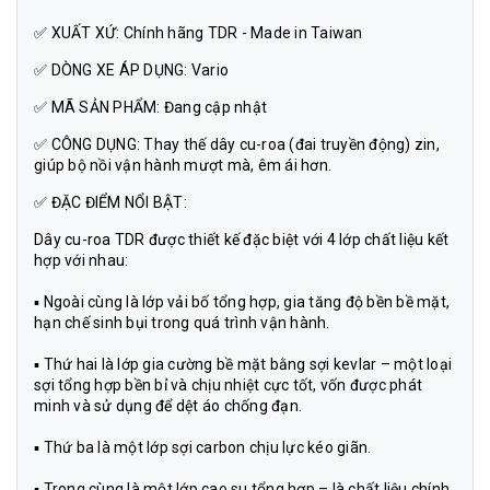
✅ XUẤT XỨ: Chính hãng TDR - Made in Taiwan
✅ DÒNG XE ÁP DỤNG: Vario
✅ MÃ SẢN PHẨM: Đang cập nhật
✅ CÔNG DỤNG: Thay thế dây cu-roa (đai truyền động) zin,
giúp bộ nồi vận hành mượt mà, êm ái hơn.
✅ ĐẶC ĐIỂM NỔI BẬT:
Dây cu-roa TDR được thiết kế đặc biệt với 4 lớp chất liệu kết
hợp với nhau:
▪ Ngoài cùng là lớp vải bố tổng hợp, gia tăng độ bền bề mặt,
hạn chế sinh bụi trong quá trình vận hành.
▪ Thứ hai là lớp gia cường bề mặt bằng sợi kevlar – một loại
sợi tổng hợp bền bỉ và chịu nhiệt cực tốt, vốn được phát
minh và sử dụng để dệt áo chống đạn.
▪ Thứ ba là một lớp sợi carbon chịu lực kéo giãn.
▪ Trong cùng là một lớp cao su tổng hợp – là chất liệu chính