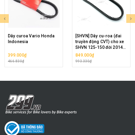
Dây curoa Vario Honda
[SHVN] Dây cu-roa (đai
Indonesia
truyền động CVT) cho xe
SHVN 125-150 đời 2014-
2019 zin chính hãng
399.000₫
849.000₫
Honda Việt Nam
466.830₫
993.330₫