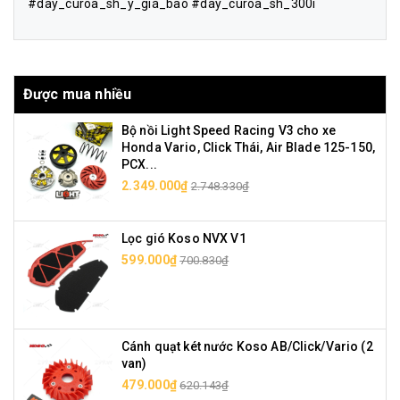
#dây_curoa_sh_ý_giá_bao #dây_curoa_sh_300i
Được mua nhiều
Bộ nồi Light Speed Racing V3 cho xe
Honda Vario, Click Thái, Air Blade 125-150,
PCX...
2.349.000₫
2.748.330₫
Lọc gió Koso NVX V1
599.000₫
700.830₫
Cánh quạt két nước Koso AB/Click/Vario (2
van)
479.000₫
620.143₫