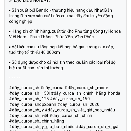
✅ ĐẶC ĐIỂM NỔI BẬT:
▪️ Sản xuất bởi Bando - thương hiệu hàng đầu Nhật Bản
trong lĩnh vực sản xuất dây cu-roa, dây đai truyền động
công nghiệp
▪️ Hàng zin chính hãng, xuất từ Kho Phụ tùng Công ty Honda
Việt Nam - Phúc Thắng, Phúc Yên, Vĩnh Phúc
▪️ Vật liệu cao su tổng hợp kết hợp bố gia cường cao cấp,
tuổi thọ tối thiểu 40.000km
▪️ Sử dụng được cho cả nồi zin theo xe, lẫn các loại nồi độ
hiệu suất cao trên thị trường
- - - - -
#dây_curoa_sh #dây_curoa #dây_curoa_sh_mode
#dây_curoa_sh_150i #dây_curoa_sh_chính_hãng_honda
#dây_curoa_sh_125 #dây_curoa_sh_150
#dây_curoa_shop2banh #dây_curoa_sh_2020
#dây_curoa_sh_ý #dây_curoa_sh_việt_giá_bao_nhiêu
#dây_curoa_sh_việt #dây_curoa_sh_chính
#dây_curoa_sh_chính_hãng
#dây_curoa_sh_ý_giá_bao_nhiêu #dây_curoa_sh_ý_giá