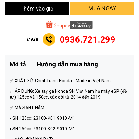
MUA NGAY
Thêm vào giỏ
0936.721.299
Tư vấn
Mô tả
Hướng dẫn mua hàng
✅ XUẤT XỨ: Chính hãng Honda - Made in Việt Nam
✅ ÁP DỤNG: Xe tay ga Honda SH Việt Nam hệ máy eSP (đề
từ) 125cc và 150cc, các đời từ 2014 đến 2019
✅ MÃ SẢN PHẨM:
▪️ SH 125cc: 23100-K01-9010-M1
▪️ SH 150cc: 23100-K02-9010-M1