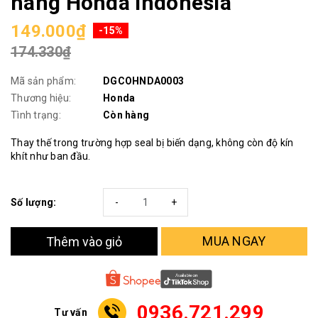
hãng Honda Indonesia
149.000₫
-15%
174.330₫
Mã sản phẩm:
DGCOHNDA0003
Thương hiệu:
Honda
Tình trạng:
Còn hàng
Thay thế trong trường hợp seal bị biến dạng, không còn độ kín
khít như ban đầu.
Số lượng:
-
+
MUA NGAY
Thêm vào giỏ
0936.721.299
Tư vấn