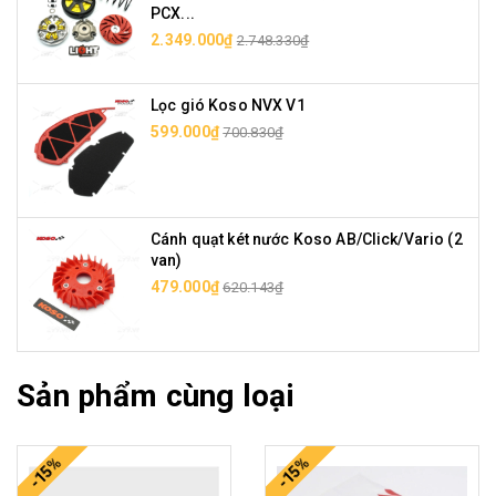
PCX...
2.349.000₫
2.748.330₫
Lọc gió Koso NVX V1
599.000₫
700.830₫
Cánh quạt két nước Koso AB/Click/Vario (2
van)
479.000₫
620.143₫
Sản phẩm cùng loại
-15%
-15%