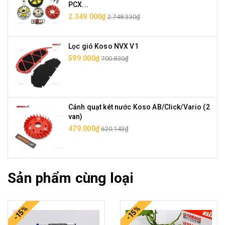
PCX...
2.349.000₫
2.748.330₫
Lọc gió Koso NVX V1
599.000₫
700.830₫
Cánh quạt két nước Koso AB/Click/Vario (2
van)
479.000₫
620.143₫
Sản phẩm cùng loại
-15%
-15%