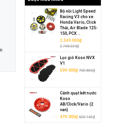
Bộ nồi Light Speed
Racing V3 cho xe
Honda Vario, Click
Thái, Air Blade 125-
150, PCX...
2.349.000₫
2.748.330₫
ới
Lọc gió Koso NVX
V1
599.000₫
700.830₫
Cánh quạt két nước
Koso
AB/Click/Vario (2
van)
479.000₫
620.143₫