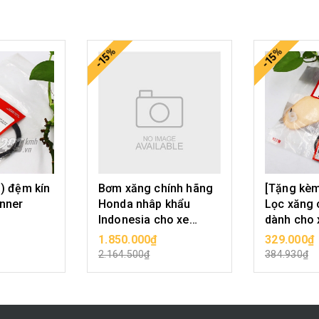
-15%
-15%
) đệm kín
Bơm xăng chính hãng
[Tặng kèm
inner
Honda nhâp khẩu
Lọc xăng 
Indonesia cho xe
dành cho
Winner
Winner, Wi
1.850.000₫
329.000₫
N PHẨM
CHỌN SẢN PHẨM
CHỌN 
thế định 
2.164.500₫
384.930₫