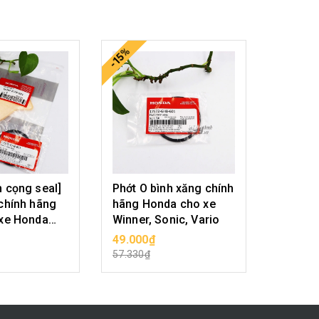
-15%
-15%
 cọng seal]
Phớt O bình xăng chính
Lọc xă
chính hãng
hãng Honda cho xe
dành c
 xe Honda
Winner, Sonic, Vario
Winner,
nner X - thay
thế địn
49.000₫
299.00
SẢN PHẨM
CHỌN SẢN PHẨM
CHỌ
kỳ 30.000km
57.330₫
349.830