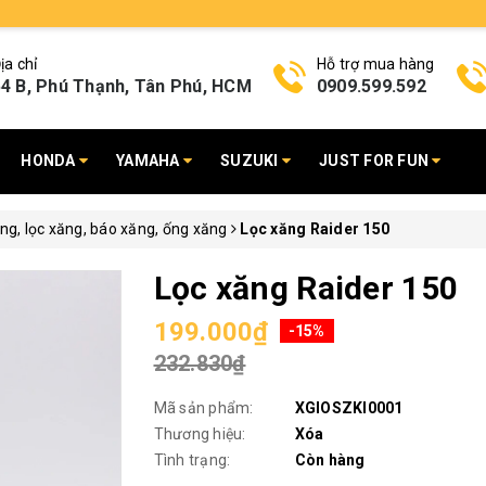
ịa chỉ
Hỗ trợ mua hàng
4 B, Phú Thạnh, Tân Phú, HCM
0909.599.592
HONDA
YAMAHA
SUZUKI
JUST FOR FUN
ng, lọc xăng, báo xăng, ống xăng
Lọc xăng Raider 150
Lọc xăng Raider 150
199.000₫
-15%
232.830₫
Mã sản phẩm:
XGIOSZKI0001
Thương hiệu:
Xóa
Tình trạng:
Còn hàng