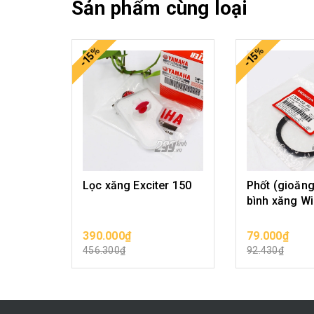
Sản phẩm cùng loại
-15%
-15%
Lọc xăng Exciter 150
Phốt (gioăng
bình xăng W
390.000₫
79.000₫
CHỌN SẢN PHẨM
CHỌN SẢ
456.300₫
92.430₫