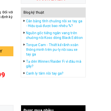
. Đối với
Blog kỹ thuật
 định kỳ
Cân bằng tĩnh chuông nồi xe tay ga
- Hiệu quả được bao nhiêu %?
Nguồn gốc tiếng ngân vang trên
chuông nồi Koso dòng Black Edition
Torque Cam - Thiết kế rãnh xoắn
thông minh trên pu-ly nồi sau xe
Y
tay ga
Tạ dên Winner/Raider Fi vì đâu mà
gãy?
99
Canh ly tâm nồi tay ga?
Được mua nhiều