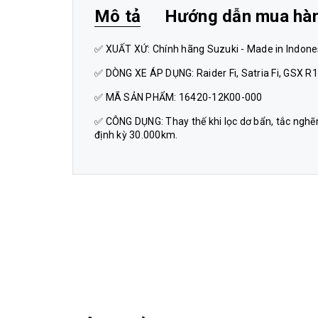
Mô tả
Hướng dẫn mua hà
✅ XUẤT XỨ: Chính hãng Suzuki - Made in Indone
✅ DÒNG XE ÁP DỤNG: Raider Fi, Satria Fi, GSX R
✅ MÃ SẢN PHẨM: 16420-12K00-000
✅ CÔNG DỤNG: Thay thế khi lọc dơ bẩn, tắc nghẽ
định kỳ 30.000km.