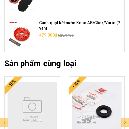
Cánh quạt két nước Koso AB/Click/Vario (2
van)
479.000₫
620.143₫
Sản phẩm cùng loại
-15%
-15%