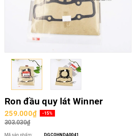
Ron đầu quy lát Winner
259.000₫
-15%
303.030₫
Mã sản phẩm:
DGCOHNDA0041