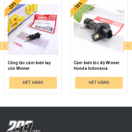
-23%
-15%
Công tắc cảm biến tay
Cảm biến tốc độ Winner
côn Winner
Honda Indonesia
229.000₫
439.000₫
HẾT HÀNG
HẾT HÀNG
298.714₫
513.630₫