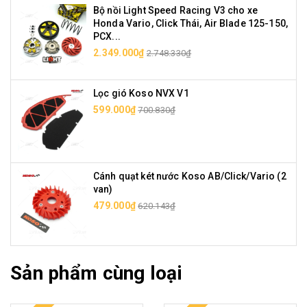
Bộ nồi Light Speed Racing V3 cho xe
Honda Vario, Click Thái, Air Blade 125-150,
PCX...
2.349.000₫
2.748.330₫
Lọc gió Koso NVX V1
599.000₫
700.830₫
Cánh quạt két nước Koso AB/Click/Vario (2
van)
479.000₫
620.143₫
Sản phẩm cùng loại